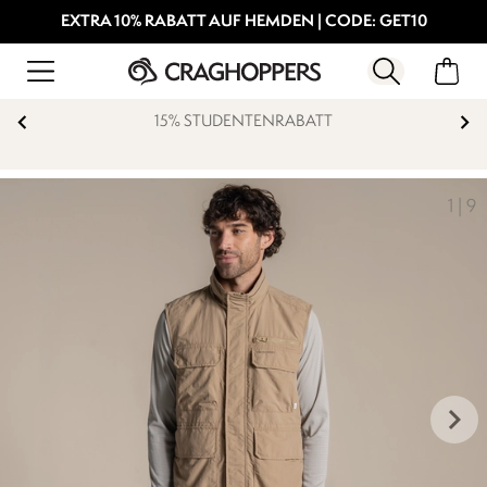
EXTRA 10% RABATT AUF HEMDEN | CODE: GET10
15% STUDENTENRABATT
1
|
9
keyboard_arrow_right