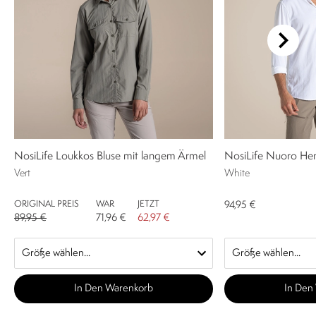
NosiLife Loukkos Bluse mit langem Ärmel
NosiLife Nuoro Hem
Vert
White
ORIGINAL PREIS
WAR
JETZT
94,95 €
89,95 €
71,96 €
62,97 €
In Den Warenkorb
In Den