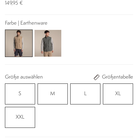
149,95 €
Farbe | Earthenware
Größe auswählen
Größentabelle
S
M
L
XL
XXL