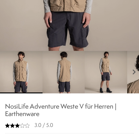
chevron_right
NosiLife Adventure Weste V für Herren |
Earthenware
3.0 / 5.0