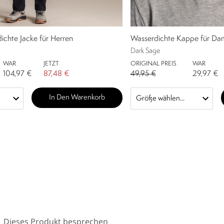
chte Jacke für Herren
Wasserdichte Kappe für Da
Dark Sage
WAR
JETZT
ORIGINAL PREIS
WAR
104,97 €
87,48 €
49,95 €
29,97 €
In Den Warenkorb