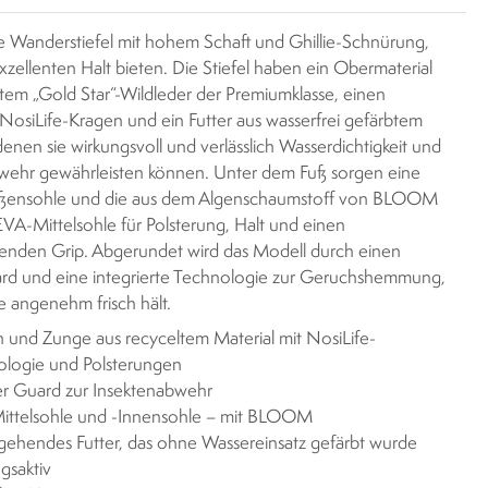
e Wanderstiefel mit hohem Schaft und Ghillie-Schnürung,
xzellenten Halt bieten. Die Stiefel haben ein Obermaterial
tem „Gold Star“-Wildleder der Premiumklasse, einen
 NosiLife-Kragen und ein Futter aus wasserfrei gefärbtem
enen sie wirkungsvoll und verlässlich Wasserdichtigkeit und
wehr gewährleisten können. Unter dem Fuß sorgen eine
ßensohle und die aus dem Algenschaumstoff von BLOOM
EVA-Mittelsohle für Polsterung, Halt und einen
enden Grip. Abgerundet wird das Modell durch einen
rd und eine integrierte Technologie zur Geruchshemmung,
e angenehm frisch hält.
 und Zunge aus recyceltem Material mit NosiLife-
ologie und Polsterungen
r Guard zur Insektenabwehr
ittelsohle und -Innensohle – mit BLOOM
ehendes Futter, das ohne Wassereinsatz gefärbt wurde
gsaktiv