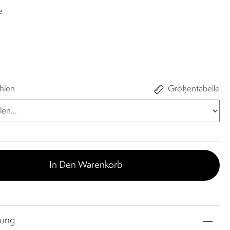
​
hlen
Größentabelle
In Den Warenkorb
bung