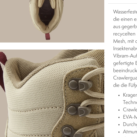
Wasserfest
die einen e
aus gegerb
recycelten
Mesh, mit d
Insektenab
Vibram-Au
gefertigte 
beeindruck
Crawlergua
die die Füß
Kragen
Techn
Crawle
EVA-M
Durchg
Atmun