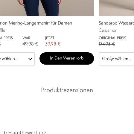
rion Merino-Langarmshirt für Damen
Sandarac Wasserdi
ffle
Cardamon
L PREIS
WAR
JETZT
ORIGINAL PREIS
€
49,98 €
39,98 €
174,95 €
In Den Warenkorb
Produktrezensionen