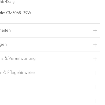
ht: 485 g
de:
CMF068_39W
heiten
gien
nz & Verantwortung
en & Pflegehinweise