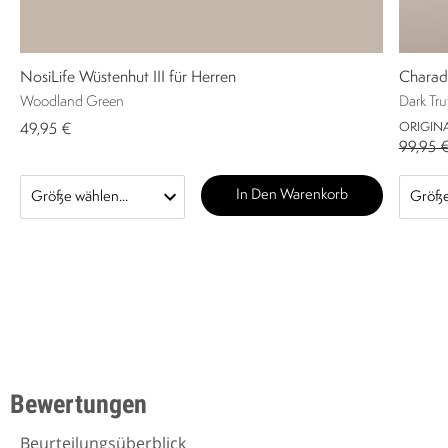
NosiLife Wüstenhut III für Herren
Charad
Woodland Green
Dark Tru
ORIGINA
49,95 €
99,95 
In Den Warenkorb