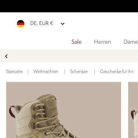
DE, EUR €
Sale
Herren
Dame
Startseite
|
Weihnachten
|
Schenken
|
Geschenke für ihn