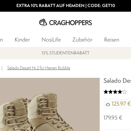
EXTRA 10% RABATT AUF HEMDEN | CODE: GET10
n
Kinder
NosiLife
Zubehör
Reisen
15% STUDENTENRABATT
|
Salado Desert Hi 2 für Herren Rubble​
Salado Des
125,97 €
179,95 €