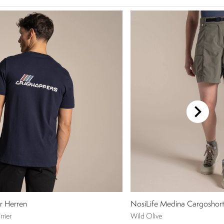
ür Herren
NosiLife Medina Cargoshor
rier
Wild Olive