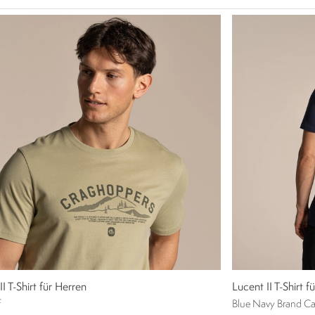
II T-Shirt für Herren
Lucent II T-Shirt f
f
Blue Navy Brand Car