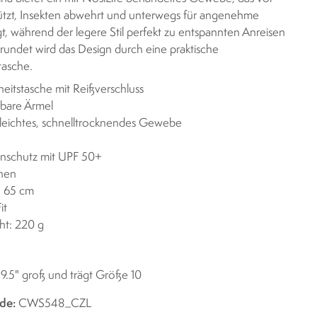
tzt, Insekten abwehrt und unterwegs für angenehme
gt, während der legere Stil perfekt zu entspannten Anreisen
rundet wird das Design durch eine praktische
tasche.
heitstasche mit Reißverschluss
lbare Ärmel
leichtes, schnelltrocknendes Gewebe
r
nschutz mit UPF 50+
chen
: 65 cm
it
ht: 220 g
 9.5" groß und trägt Größe 10
de:
CWS548_CZL