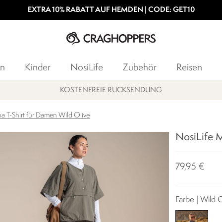
EXTRA 10% RABATT AUF HEMDEN | CODE: GET10
n
Kinder
NosiLife
Zubehör
Reisen
T NEWSLETTER ABONNIEREN & 10% AUF DIE ERSTE BESTELLUNG SI
a T-Shirt für Damen Wild Olive
NosiLife M
79,95 €
Farbe | Wild 