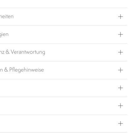
heiten
gien
nz & Verantwortung
en & Pflegehinweise