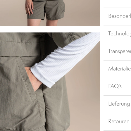
Besonder
Technolo
Transpare
Materiali
FAQ's
Lieferung
Retouren