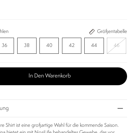
hlen
Größentabelle
36
38
40
42
44
46
In Den Warenkorb
bung
re Shirt ist eine großartige Wahl für die kommende Saison.
a bietet ein mit NosiLife behandeltes Gewebe, das vor