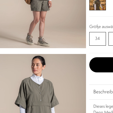
Größe auswä
34
Beschrei
Dieses lege
Denn Medin