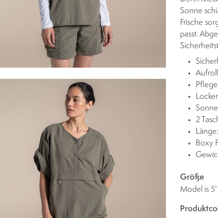
Sonne schü
Frische sor
passt. Abge
Sicherheits
Sicher
Aufrol
Pflege
Locke
Sonne
2 Tas
Länge
Boxy F
Gewic
Größe
Model is 5'
Produktco