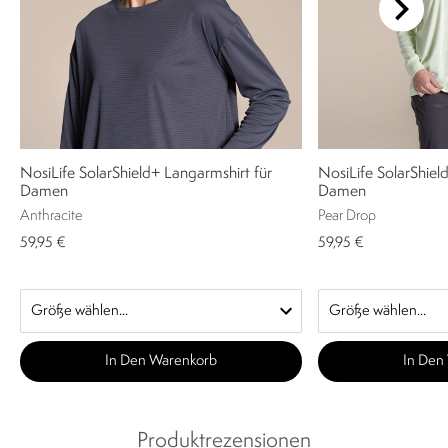
NosiLife SolarShield+ Langarmshirt für
NosiLife SolarShiel
Damen
Damen
Anthracite
Pear Drop
59,95 €
59,95 €
In Den Warenkorb
In Den
Produktrezensionen