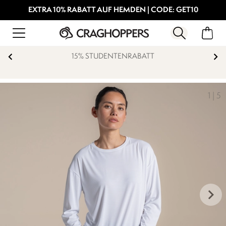
EXTRA 10% RABATT AUF HEMDEN | CODE: GET10
15% STUDENTENRABATT
1
|
5
keyboard_arrow_right