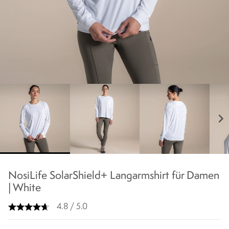
chevron_right
NosiLife SolarShield+ Langarmshirt für Damen
| White
4.8 / 5.0