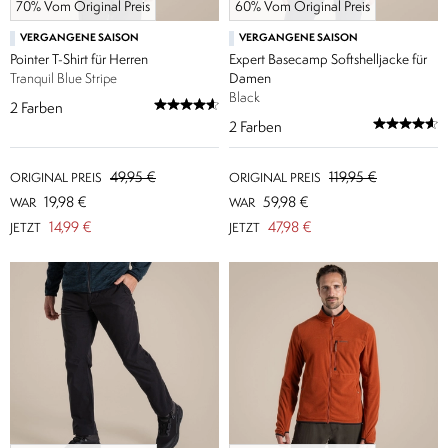
70% Vom Original Preis
60% Vom Original Preis
VERGANGENE SAISON
VERGANGENE SAISON
Pointer T-Shirt für Herren
Expert Basecamp Softshelljacke für
Tranquil Blue Stripe
Damen
Black
2
Farben
2
Farben
49,95 €
119,95 €
ORIGINAL PREIS
ORIGINAL PREIS
19,98 €
59,98 €
WAR
WAR
14,99 €
47,98 €
JETZT
JETZT