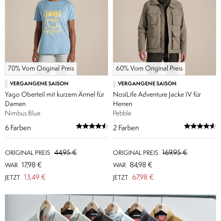
70% Vom Original Preis
60% Vom Original Preis
VERGANGENE SAISON
VERGANGENE SAISON
Yago Oberteil mit kurzem Ärmel für
NosiLife Adventure Jacke IV für
Damen
Herren
Nimbus Blue
Pebble
6
Farben
2
Farben
44,95 €
169,95 €
ORIGINAL PREIS
ORIGINAL PREIS
17,98 €
84,98 €
WAR
WAR
13,49 €
67,98 €
JETZT
JETZT