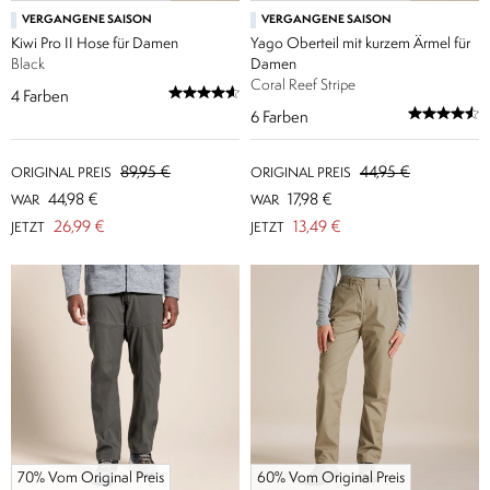
VERGANGENE SAISON
VERGANGENE SAISON
Kiwi Pro II Hose für Damen
Yago Oberteil mit kurzem Ärmel für
Black
Damen
Coral Reef Stripe
4
Farben
6
Farben
89,95 €
44,95 €
ORIGINAL PREIS
ORIGINAL PREIS
44,98 €
17,98 €
WAR
WAR
26,99 €
13,49 €
JETZT
JETZT
70% Vom Original Preis
60% Vom Original Preis