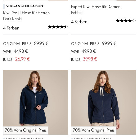
VERGANGENE SAISON
Expert Kiwi Hose für Damen
Pebble
Kiwi Pro II Hose für Herren
Dark Khaki
4
Farben
4
Farben
89,95 €
99,95 €
ORIGINAL PREIS
ORIGINAL PREIS
44,98 €
49,98 €
WAR
WAR
26,99 €
39,98 €
JETZT
JETZT
70% Vom Original Preis
70% Vom Original Preis