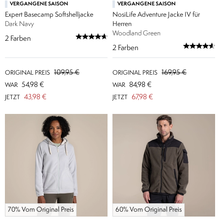
VERGANGENE SAISON
VERGANGENE SAISON
Expert Basecamp Softshelljacke
NosiLife Adventure Jacke IV für
Dark Navy
Herren
Woodland Green
2
Farben
2
Farben
109,95 €
169,95 €
ORIGINAL PREIS
ORIGINAL PREIS
54,98 €
84,98 €
WAR
WAR
43,98 €
67,98 €
JETZT
JETZT
70% Vom Original Preis
60% Vom Original Preis