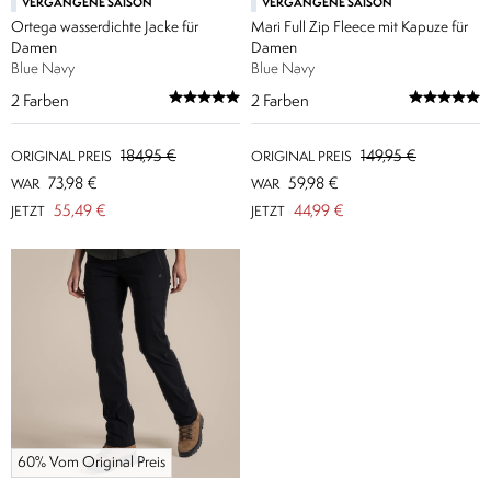
VERGANGENE SAISON
VERGANGENE SAISON
Ortega wasserdichte Jacke für
Mari Full Zip Fleece mit Kapuze für
Damen
Damen
Blue Navy
Blue Navy
2
Farben
2
Farben
184,95 €
149,95 €
ORIGINAL PREIS
ORIGINAL PREIS
73,98 €
59,98 €
WAR
WAR
55,49 €
44,99 €
JETZT
JETZT
60% Vom Original Preis