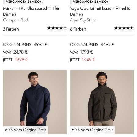
VERGANGENE SAISON
VERGANGENE SAISON
Miska mit Rundhalsausschnitt für
Yago Oberteil mit kurzem Ärmel für
Damen
Damen
Compote Red
Aqua Sky Stripe
3
Farben
6
Farben
49,95 €
44,95 €
ORIGINAL PREIS
ORIGINAL PREIS
24,98 €
17,98 €
WAR
WAR
19,98 €
13,49 €
JETZT
JETZT
60% Vom Original Preis
60% Vom Original Preis