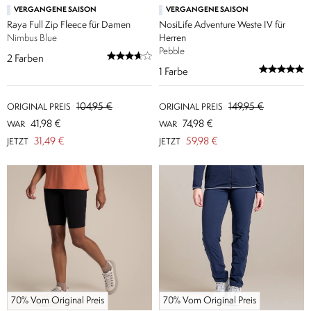
VERGANGENE SAISON
VERGANGENE SAISON
Raya Full Zip Fleece für Damen
NosiLife Adventure Weste IV für
Nimbus Blue
Herren
Pebble
2
Farben
1
Farbe
104,95 €
149,95 €
ORIGINAL PREIS
ORIGINAL PREIS
41,98 €
74,98 €
WAR
WAR
31,49 €
59,98 €
JETZT
JETZT
70% Vom Original Preis
70% Vom Original Preis