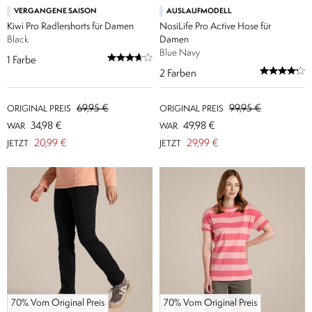
VERGANGENE SAISON
AUSLAUFMODELL
Kiwi Pro Radlershorts für Damen
NosiLife Pro Active Hose für
Black
Damen
Blue Navy
1
Farbe
2
Farben
69,95 €
99,95 €
ORIGINAL PREIS
ORIGINAL PREIS
34,98 €
49,98 €
WAR
WAR
20,99 €
29,99 €
JETZT
JETZT
70% Vom Original Preis
70% Vom Original Preis