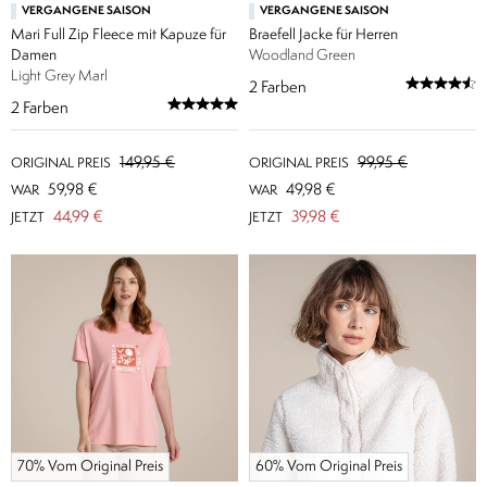
VERGANGENE SAISON
VERGANGENE SAISON
Mari Full Zip Fleece mit Kapuze für
Braefell Jacke für Herren
Damen
Woodland Green
Light Grey Marl
2
Farben
2
Farben
149,95 €
99,95 €
ORIGINAL PREIS
ORIGINAL PREIS
59,98 €
49,98 €
WAR
WAR
44,99 €
39,98 €
JETZT
JETZT
70% Vom Original Preis
60% Vom Original Preis