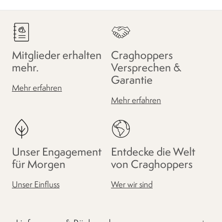
Mitglieder erhalten
Craghoppers
mehr.
Versprechen &
Garantie
Mehr erfahren
Mehr erfahren
Unser Engagement
Entdecke die Welt
für Morgen
von Craghoppers
Unser Einfluss
Wer wir sind