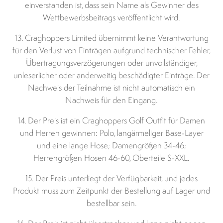
einverstanden ist, dass sein Name als Gewinner des
Wettbewerbsbeitrags veröffentlicht wird.
13. Craghoppers Limited übernimmt keine Verantwortung
für den Verlust von Einträgen aufgrund technischer Fehler,
Übertragungsverzögerungen oder unvollständiger,
unleserlicher oder anderweitig beschädigter Einträge. Der
Nachweis der Teilnahme ist nicht automatisch ein
Nachweis für den Eingang.
14. Der Preis ist ein Craghoppers Golf Outfit für Damen
und Herren gewinnen: Polo, langärmeliger Base-Layer
und eine lange Hose; Damengrößen 34-46;
Herrengrößen Hosen 46-60, Oberteile S-XXL.
15. Der Preis unterliegt der Verfügbarkeit, und jedes
Produkt muss zum Zeitpunkt der Bestellung auf Lager und
bestellbar sein.