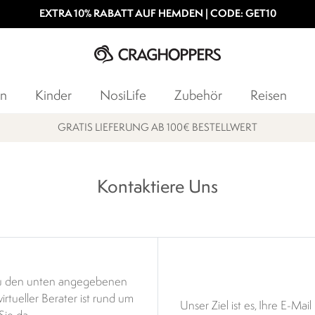
EXTRA 10% RABATT AUF HEMDEN | CODE: GET10
n
Kinder
NosiLife
Zubehör
Reisen
GRATIS LIEFERUNG AB 100€ BESTELLWERT
Kontaktiere Uns
zu den unten angegebenen
rtueller Berater ist rund um
Unser Ziel ist es, Ihre E-Ma