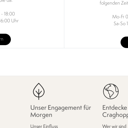
Sie da.
folgenden Zei
 - 18:00
Mo-Fr 0
16:00 Uhr
Sa-So 
rn
Unser Engagement für
Entdecke
Morgen
Craghop
Unser Einfluss
Wer wir sind