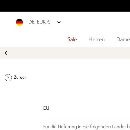
DE, EUR €
Sale
Herren
Dame
Zurück
EU
Für die Lieferung in die folgenden Länder