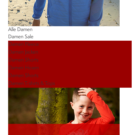
Alle Damen
Damen
Sale
Damen Fleece
Damen Jacken
Damen Shorts
Damen Hosen
Damen Shorts
Damen T-shirts & Tops