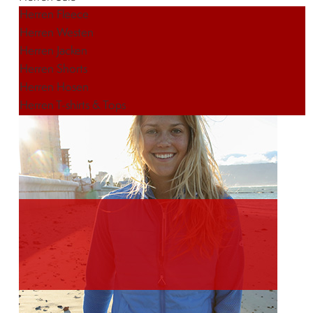
Herren Fleece
Herren Westen
Herren Jacken
Herren Shorts
Herren Hosen
Herren T-shirts & Tops