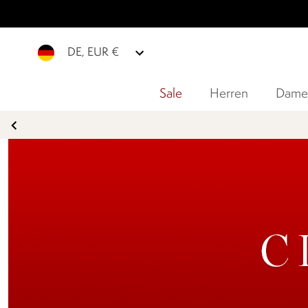
DE, EUR €
Sale
Herren
Dame