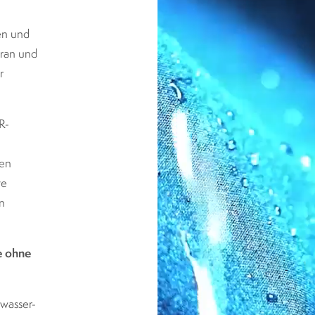
en und
ran und
r
R-
ken
te
n
e ohne
 wasser-