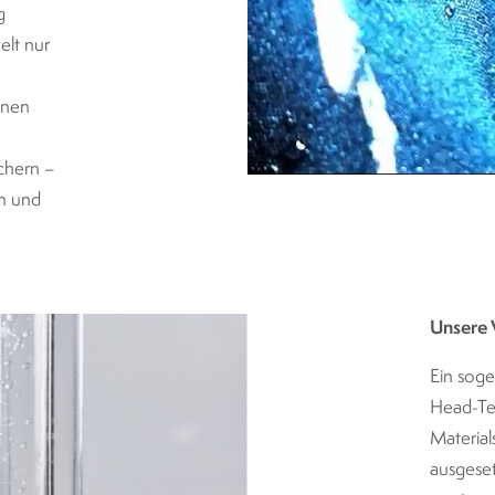
g
elt nur
nnen
chern –
h und
Unsere 
Ein soge
Head-Tes
Materia
ausgeset