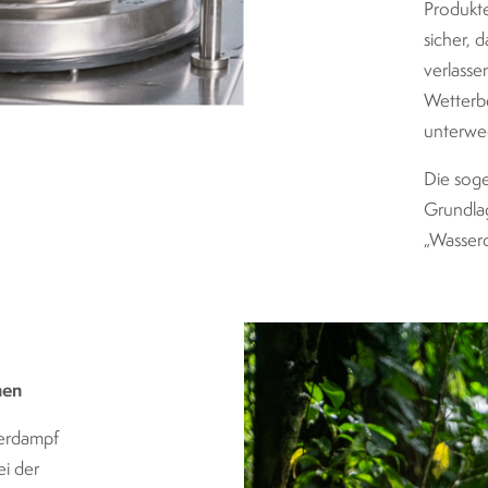
Produkte
sicher, 
verlasse
Wetterb
unterweg
Die soge
Grundlag
„Wasserd
hen
serdampf
i der