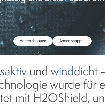
Herren shoppen
Damen shoppen
saktiv
und
winddicht
–
hnologie wurde für e
ttet mit H2OShield, un