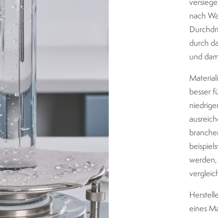
versiege
nach Was
Durchdr
durch da
und dami
Material
besser 
niedrige
ausreich
branchen
beispiel
werden, 
vergleic
Herstell
eines Ma