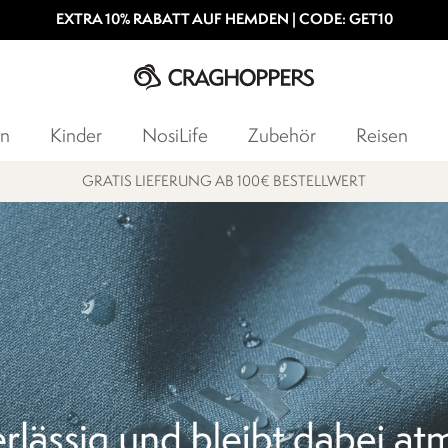
EXTRA 10% RABATT AUF HEMDEN | CODE: GET10
n
Kinder
NosiLife
Zubehör
Reisen
15% STUDENTENRABATT