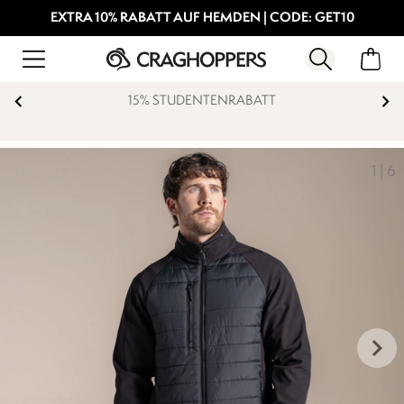
EXTRA 10% RABATT AUF HEMDEN | CODE: GET10
15% STUDENTENRABATT
1
|
6
keyboard_arrow_right