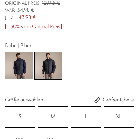
109,95 €
ORIGINAL PREIS
54,98 €
WAR
43,98 €
JETZT
- 60% vom Original Preis
Farbe | Black
Größe auswählen
Größentabelle
S
M
L
XL