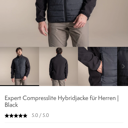
chevron_right
Expert Compresslite Hybridjacke für Herren |
Black
5.0 / 5.0