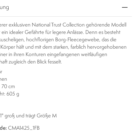
bung
erer exklusiven National Trust Collection gehörende Modell
 ein idealer Gefährte für legere Anlässe. Denn es besteht
kuscheligen, hochflorigen Borg-Fleecegewebe, das die
örper hält und mit dem starken, farblich hervorgehobenen
iner in ihren Konturen eingefangenen weitläufigen
aft zugleich den Blick fesselt.
r
chen
: 70 cm
ht: 605 g
' 1" groß und trägt Größe M
de:
CMA1425_1FB