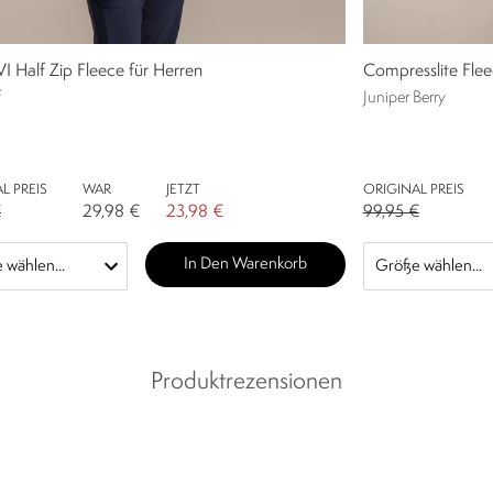
I Half Zip Fleece für Herren
Compresslite Flee
f
Juniper Berry
L PREIS
WAR
JETZT
ORIGINAL PREIS
€
29,98 €
23,98 €
99,95 €
In Den Warenkorb
Produktrezensionen