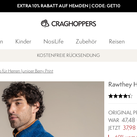
EXTRA 10% RABATT AUF HEMDEN | CODE: GET10
n
Kinder
NosiLife
Zubehör
Reisen
T NEWSLETTER ABONNIEREN & 10% AUF DIE ERSTE BESTELLUNG SI
 für Herren Juniper Berry Print
Rawthey Ha
ORIGINAL P
47,48
WAR
37,98
JETZT