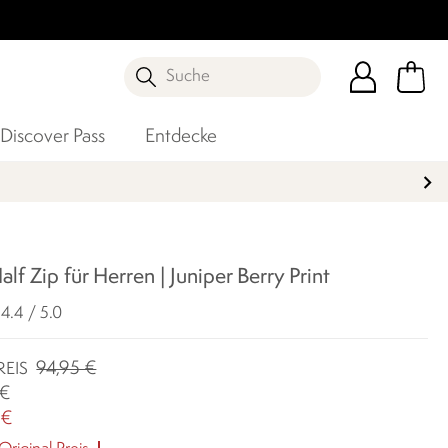
Suche
Discover Pass
Entdecke
CHERN
lf Zip für Herren | Juniper Berry Print
4.4 / 5.0
94,95 €
REIS
 €
 €