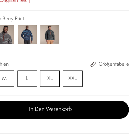
riginal Preis
r Berry Print
hlen
Größentabelle
M
L
XL
XXL
In Den Warenkorb