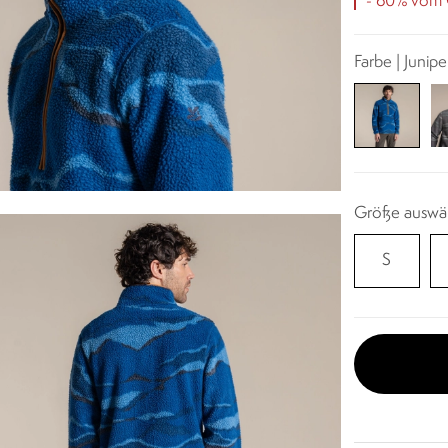
- 60% vom O
Farbe | Junipe
Größe auswä
S