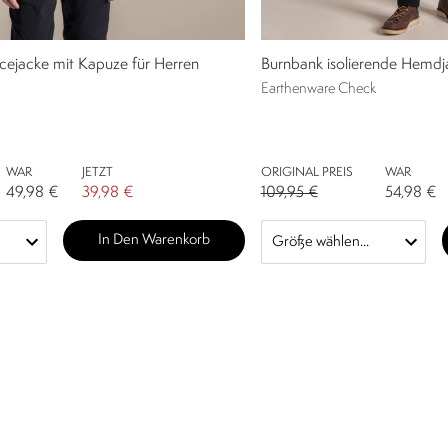
cejacke mit Kapuze für Herren
Burnbank isolierende Hemdj
Earthenware Check
WAR
JETZT
ORIGINAL PREIS
WAR
49,98 €
39,98 €
109,95 €
54,98 €
In Den Warenkorb