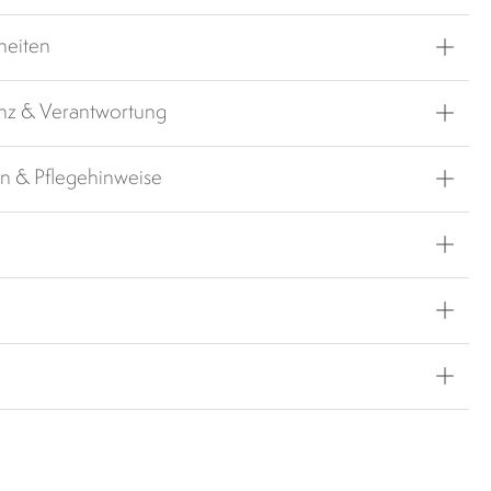
heiten
nz & Verantwortung
en & Pflegehinweise