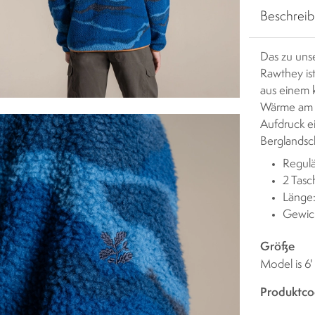
Beschrei
Das zu uns
Rawthey ist
aus einem 
Wärme am K
Aufdruck e
Berglandsch
Regulä
2 Tas
Länge
Gewic
Größe
Model is 6
Produktco