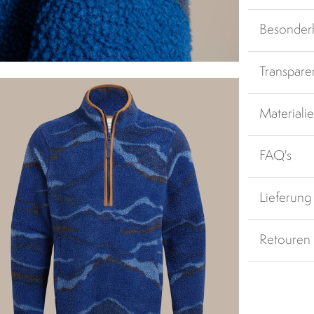
Besonder
Transpare
Materiali
FAQ's
Lieferung
Retouren