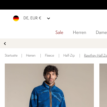
DE, EUR €
Sale
Herren
Dame
JETZ
Startseite
|
Herren
|
Fleece
|
Half-Zip
|
Rawthey Half Zip