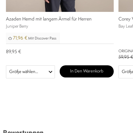
Azaden Hemd mit langem Ärmel für Herren
Corey V
Juniper Berry
Bay Lea
71,96 €
Mit Discover Pass
ORIGINA
89,95 €
59,95 
In Den Warenkorb