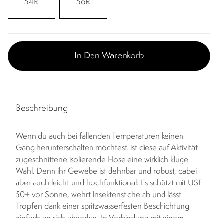
54R
56R
In Den Warenkorb
Beschreibung
Wenn du auch bei fallenden Temperaturen keinen
Gang herunterschalten möchtest, ist diese auf Aktivität
zugeschnittene isolierende Hose eine wirklich kluge
Wahl. Denn ihr Gewebe ist dehnbar und robust, dabei
aber auch leicht und hochfunktional: Es schützt mit USF
50+ vor Sonne, wehrt Insektenstiche ab und lässt
Tropfen dank einer spritzwasserfesten Beschichtung