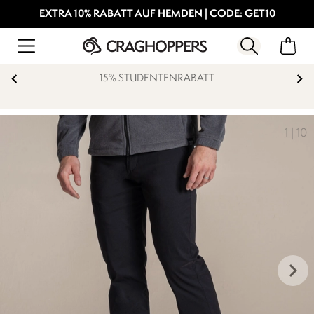
EXTRA 10% RABATT AUF HEMDEN | CODE: GET10
15% STUDENTENRABATT
1
|
10
keyboard_arrow_right