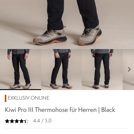
chevron_right
EXKLUSIV ONLINE
Kiwi Pro III Thermohose für Herren | Black
4.4 / 5.0