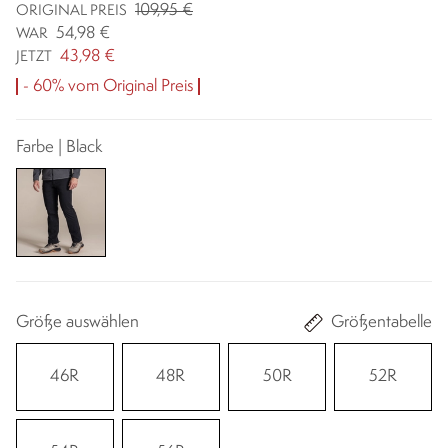
109,95 €
ORIGINAL PREIS
54,98 €
WAR
43,98 €
JETZT
- 60% vom Original Preis
Farbe | Black
Größe auswählen
Größentabelle
46R
48R
50R
52R