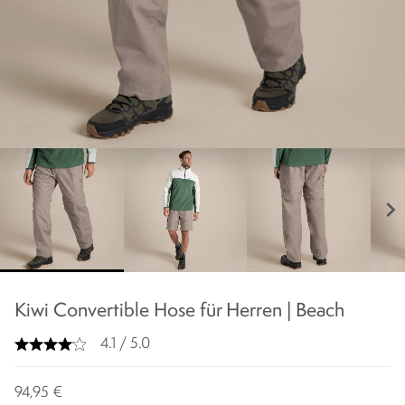
chevron_right
Kiwi Convertible Hose für Herren | Beach
4.1 / 5.0
94,95 €