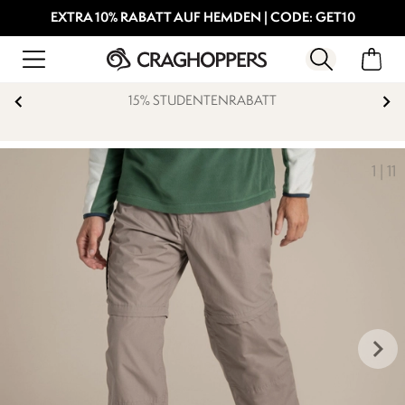
EXTRA 10% RABATT AUF HEMDEN | CODE: GET10
15% STUDENTENRABATT
1
|
11
keyboard_arrow_right