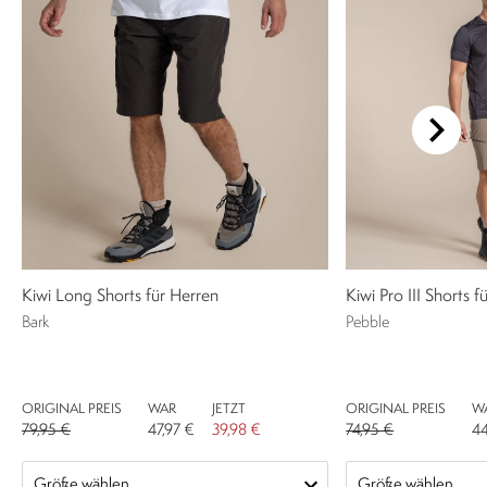
Kiwi Long Shorts für Herren
Kiwi Pro III Shorts f
Bark
Pebble
ORIGINAL PREIS
WAR
JETZT
ORIGINAL PREIS
W
79,95 €
47,97 €
39,98 €
74,95 €
44