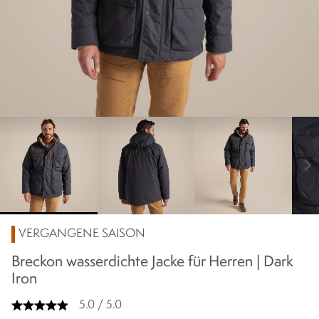
chevron_right
VERGANGENE SAISON
Breckon wasserdichte Jacke für Herren | Dark
Iron
5.0 / 5.0