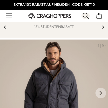
EXTRA 10% RABATT AUF HEMDEN | CODE: GET10
15% STUDENTENRABATT
1
|
10
keyboard_arrow_right