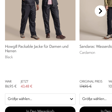
Howgill Packable Jacke für Damen und
Sandarac Wasserdic
Herren
Cardamon
Black
WAR
JETZT
ORIGINAL PREIS
W
86,95 €
43,48 €
174,95 €
10
In Den Warenkorb
In Den