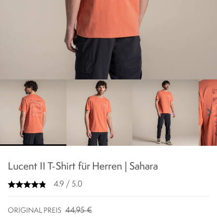
chevron_right
Lucent II T-Shirt für Herren | Sahara
4.9 / 5.0
44,95 €
ORIGINAL PREIS