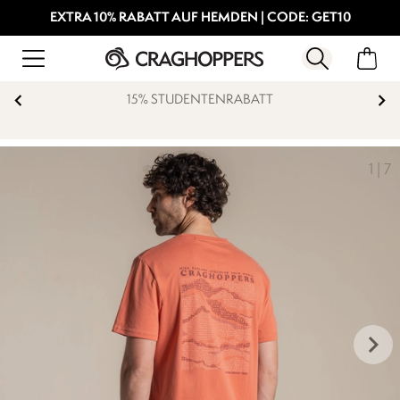
EXTRA 10% RABATT AUF HEMDEN | CODE: GET10
15% STUDENTENRABATT
1
|
7
keyboard_arrow_right