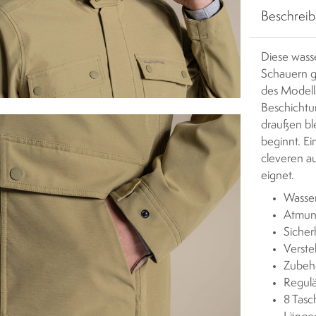
Beschrei
Diese wasse
Schauern g
des Modell
Beschichtun
draußen ble
beginnt. E
cleveren a
eignet.
Wasser
Atmung
Sicher
Verste
Zubeh
Regulä
8 Tas