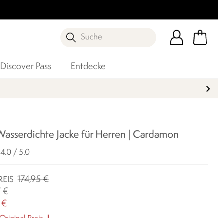
Suche
Discover Pass
Entdecke
Wasserdichte Jacke für Herren | Cardamon
4.0 / 5.0
174,95 €
REIS
7 €
 €