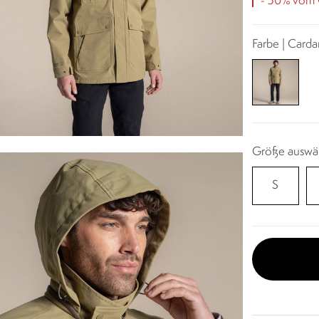
- 50% vom O
Farbe | Card
Größe auswä
S