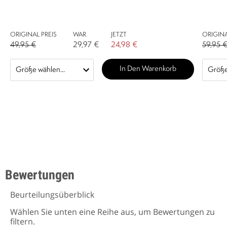
ORIGINAL PREIS
WAR
JETZT
ORIGINA
49,95 €
29,97 €
24,98 €
59,95 
In Den Warenkorb