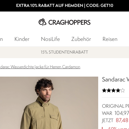
EXTRA 10% RABATT AUF HEMDEN | CODE: GET10
n
Kinder
NosiLife
Zubehör
Reisen
15% STUDENTENRABATT
darac Wasserdichte Jacke für Herren Cardamon
Sandarac 
ORIGINAL P
104,9
WAR
87,48
JETZT