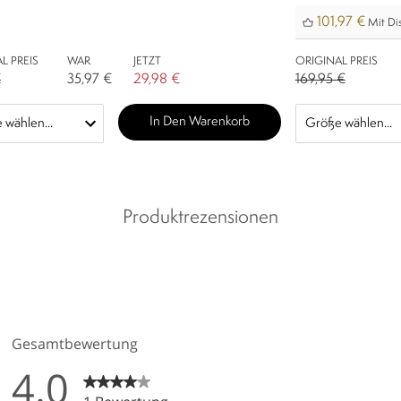
101,97 €
Mit Di
L PREIS
WAR
JETZT
ORIGINAL PREIS
€
35,97 €
29,98 €
169,95 €
In Den Warenkorb
Produktrezensionen