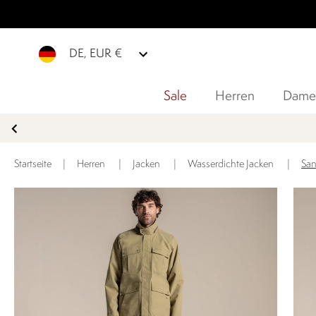
DE, EUR €
Sale
Herren
Dame
Startseite
|
Herren
|
Jacken
|
Wasserdichte Jacken
|
San