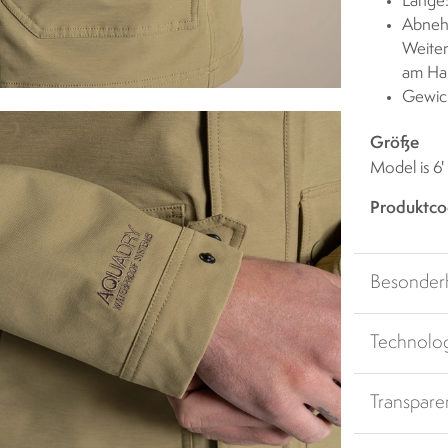
Länge
Abneh
Weiten
am Ha
Gewic
Größe
Model is 6
Produktco
Besonder
Technolo
Transpare