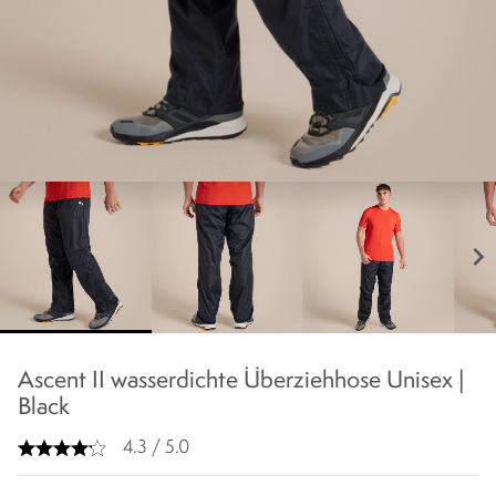
chevron_right
Ascent II wasserdichte Überziehhose Unisex |
Black
4.3 / 5.0