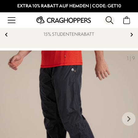
EXTRA 10% RABATT AUF HEMDEN | CODE: GET10
15% STUDENTENRABATT
1
|
9
keyboard_arrow_right