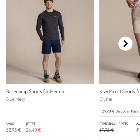
Basecamp Shorts für Herren
Kiwi Pro III Shorts 
Blue Navy
Oyster
29,98 €
Discover Pass
WAR
JETZT
ORIGINAL PREIS
W
52,95 €
26,48 €
59,95 €
41