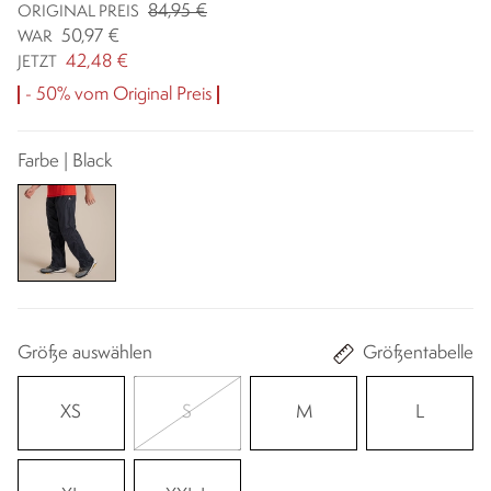
84,95 €
ORIGINAL PREIS
50,97 €
WAR
42,48 €
JETZT
- 50% vom Original Preis
Farbe | Black
Größe auswählen
Größentabelle
XS
S
M
L