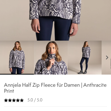
chevron_right
Annjela Half Zip Fleece für Damen | Anthracite
Print
5.0 / 5.0