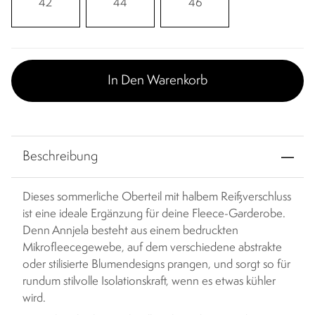
42
44
46
In Den Warenkorb
Beschreibung
Dieses sommerliche Oberteil mit halbem Reißverschluss
ist eine ideale Ergänzung für deine Fleece-Garderobe.
Denn Annjela besteht aus einem bedruckten
Mikrofleecegewebe, auf dem verschiedene abstrakte
oder stilisierte Blumendesigns prangen, und sorgt so für
rundum stilvolle Isolationskraft, wenn es etwas kühler
wird.