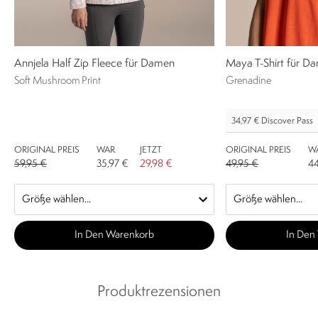
Annjela Half Zip Fleece für Damen
Maya T-Shirt für D
Soft Mushroom Print
Grenadine
34,97 €
Discover Pass
ORIGINAL PREIS
WAR
JETZT
ORIGINAL PREIS
W
59,95 €
35,97 €
29,98 €
49,95 €
44
In Den Warenkorb
In Den
Produktrezensionen