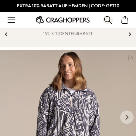
EXTRA 10% RABATT AUF HEMDEN | CODE: GET10
15% STUDENTENRABATT
1
|
6
keyboard_arrow_right