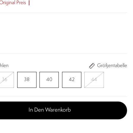
riginal Preis
hlen
Größentabelle
36
38
40
42
44
In Den Warenkorb