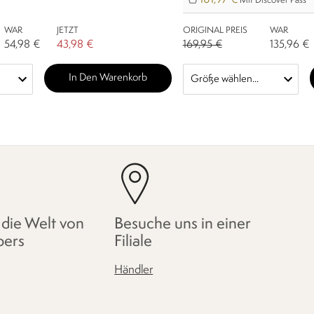
Mit Discover Pass
WAR
JETZT
ORIGINAL PREIS
WAR
54,98 €
43,98 €
169,95 €
135,96 €
In Den Warenkorb
 die Welt von
Besuche uns in einer
pers
Filiale
Händler