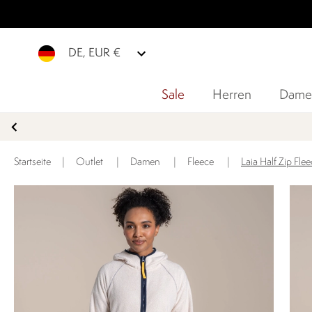
DE, EUR €
Sale
Herren
Dame
Startseite
|
Outlet
|
Damen
|
Fleece
|
Laia Half Zip Fl