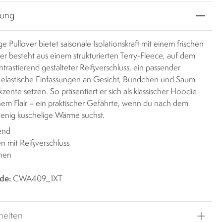
bung
ige Pullover bietet saisonale Isolationskraft mit einem frischen
 er besteht aus einem strukturierten Terry-Fleece, auf dem
ontrastierend gestalteter Reißverschluss, ein passender
 elastische Einfassungen an Gesicht, Bündchen und Saum
Akzente setzen. So präsentiert er sich als klassischer Hoodie
em Flair – ein praktischer Gefährte, wenn du nach dem
wenig kuschelige Wärme suchst.
rend
n mit Reißverschluss
chen
de:
CWA409_1XT
heiten