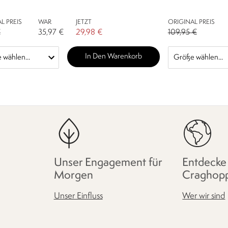
L PREIS
WAR
JETZT
ORIGINAL PREIS
€
35,97 €
29,98 €
109,95 €
In Den Warenkorb
Unser Engagement für
Entdecke
Morgen
Craghop
Unser Einfluss
Wer wir sind