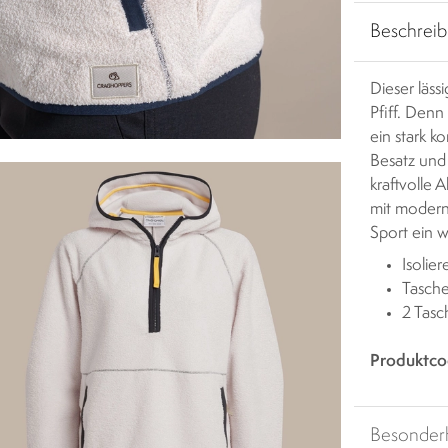
Beschrei
Dieser läss
Pfiff. Denn
ein stark k
Besatz und
kraftvolle 
mit modern
Sport ein 
Isolie
Tasche
2 Tas
Produktco
Besonder