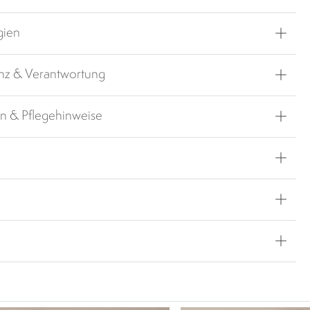
gien
nz & Verantwortung
en & Pflegehinweise