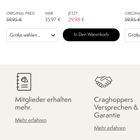
ORIGINAL PREIS
WAR
JETZT
ORIGINA
59,95 €
35,97 €
29,98 €
59,95 
In Den Warenkorb
Mitglieder erhalten
Craghoppers
mehr.
Versprechen &
Garantie
Mehr erfahren
Mehr erfahren