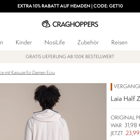
EXTRA 10% RABATT AUF HEMDEN | CODE: GET10
n
Kinder
NosiLife
Zubehör
Reisen
GRATIS LIEFERUNG AB 100€ BESTELLWERT
eece mit Kapuze für Damen Ecru
VERGANG
Laia Half 
ORIGINAL P
31,98 
WAR
23,99
JETZT