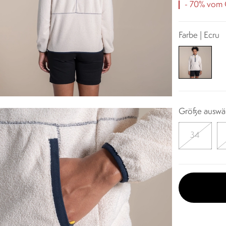
- 70% vom O
Farbe | Ecru
Größe auswä
34