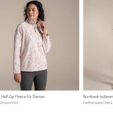
 Half Zip Fleece für Damen
Burnbank isolier
shroom Print
Earthenware Check