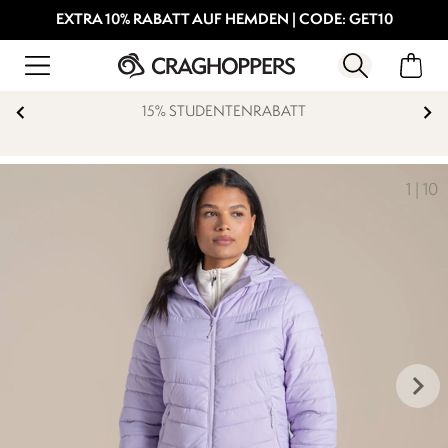
EXTRA 10% RABATT AUF HEMDEN | CODE: GET10
ENRABATT
KOSTENFREIE RÜ
1
|
10
keyboard_arrow_right