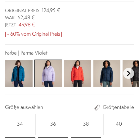
124,95 €
ORIGINAL PREIS
62,48 €
WAR
49,98 €
JETZT
- 60% vom Original Preis
Farbe | Parma Violet
Größe auswählen
Größentabelle
34
36
38
40