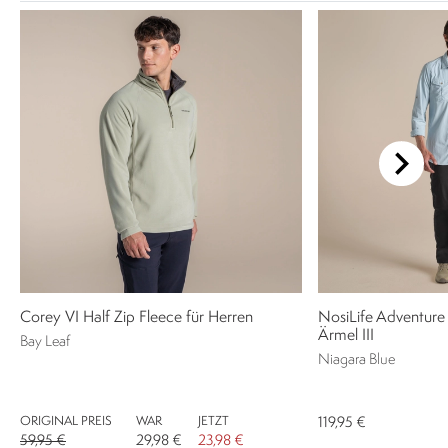
Corey VI Half Zip Fleece für Herren
NosiLife Adventur
Ärmel III
Bay Leaf
Niagara Blue
ORIGINAL PREIS
WAR
JETZT
119,95 €
59,95 €
29,98 €
23,98 €