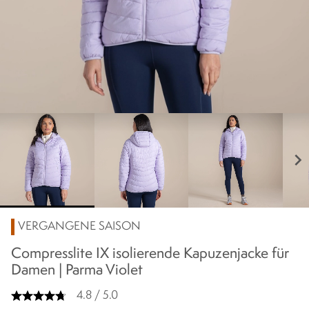
chevron_right
VERGANGENE SAISON
Compresslite IX isolierende Kapuzenjacke für
Damen | Parma Violet
4.8 / 5.0