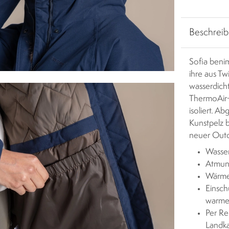
Beschrei
Sofia beni
ihre aus Tw
wasserdich
ThermoAir+-
isoliert. A
Kunstpelz b
neuer Outd
Wasser
Atmung
Wärme-
Einsch
warme
Per Re
Landka