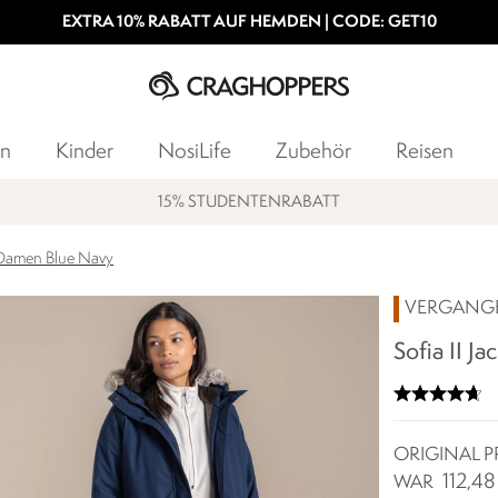
EXTRA 10% RABATT AUF HEMDEN | CODE: GET10
n
Kinder
NosiLife
Zubehör
Reisen
15% STUDENTENRABATT
ür Damen Blue Navy
VERGANG
Sofia II J
ORIGINAL P
112,48
WAR