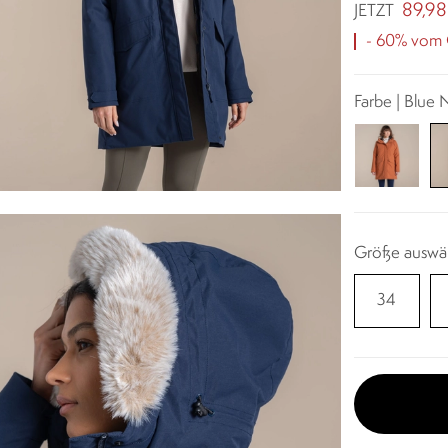
89,98
JETZT
- 60% vom O
Farbe | Blue
Größe auswä
34