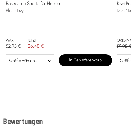
Basecamp Shorts für Herren
Kiwi Pr
Blue Navy
Dark Na
WAR
JETZT
ORIGINA
52,95 €
26,48 €
59,95 
In Den Warenkorb