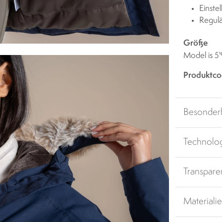
Einste
Regulä
Größe
Model is 5'
Produktco
Besonder
Technolo
Transpare
Materiali