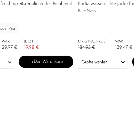
feuchtigkeitsregulierendes Polohemd
Emilia wasserdichte Jacke f
Blue Navy
over Pass
WAR
JETZT
ORIGINAL PREIS
WAR
29,97 €
19,98 €
184,95 €
129,47 €
In Den Warenkorb