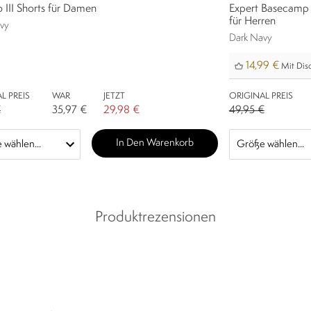
o III Shorts für Damen
Expert Basecamp 
für Herren
vy
Dark Navy
14,99 €
Mit Disc
L PREIS
WAR
JETZT
ORIGINAL PREIS
€
35,97 €
29,98 €
49,95 €
In Den Warenkorb
Produktrezensionen