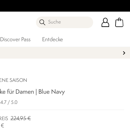
Suche
Discover Pass
Entdecke
ENE SAISON
acke für Damen | Blue Navy
4.7 / 5.0
224,95 €
REIS
 €