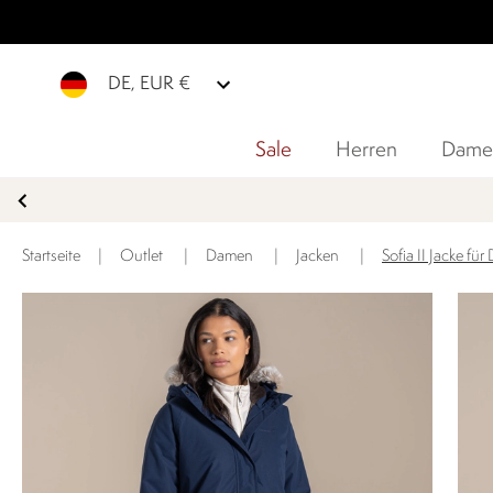
DE, EUR €
Sale
Herren
Dame
Startseite
|
Outlet
|
Damen
|
Jacken
|
Sofia II Jacke f