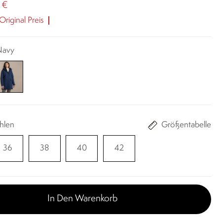
 €
riginal Preis
 Navy
hlen
Größentabelle
36
38
40
42
In Den Warenkorb