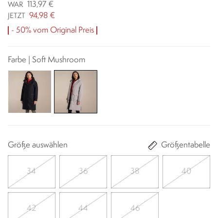
113,97 €
WAR
94,98 €
JETZT
- 50% vom Original Preis
Farbe | Soft Mushroom
Größe auswählen
Größentabelle
34
36
38
40
42
44
46