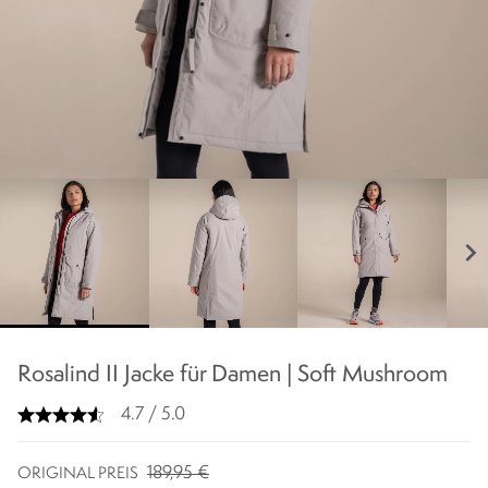
chevron_right
Rosalind II Jacke für Damen | Soft Mushroom
4.7 / 5.0
189,95 €
ORIGINAL PREIS