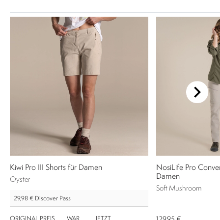
Kiwi Pro III Shorts für Damen
NosiLife Pro Convert
Damen
Oyster
Soft Mushroom
29,98 €
Discover Pass
ORIGINAL PREIS
WAR
JETZT
129,95 €