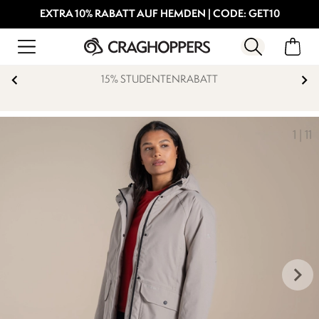
EXTRA 10% RABATT AUF HEMDEN | CODE: GET10
15% STUDENTENRABATT
KOS
1
|
11
keyboard_arrow_right