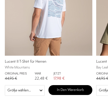
Lucent II T-Shirt für Herren
Lucent 
White Mountains
Bay Lea
ORIGINAL PREIS
WAR
JETZT
ORIGINA
44,95 €
22,48 €
17,98 €
44,95 
In Den Warenkorb