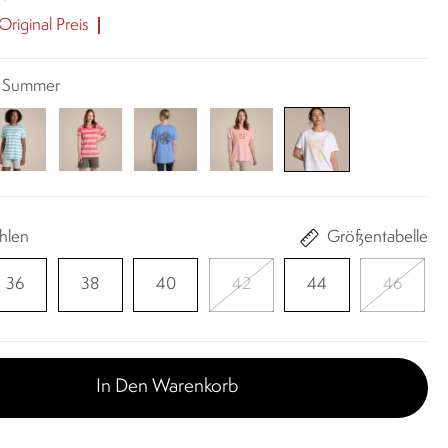
riginal Preis
e Summer
hlen
Größentabelle
36
38
40
42
44
46
In Den Warenkorb