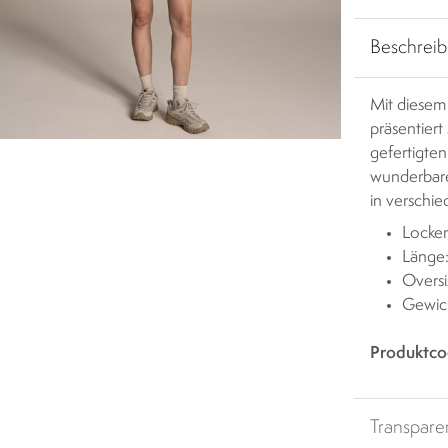
Beschrei
Mit diesem 
präsentier
gefertigten
wunderbare
in verschi
Locke
Länge
Oversi
Gewich
Produktco
Transpare