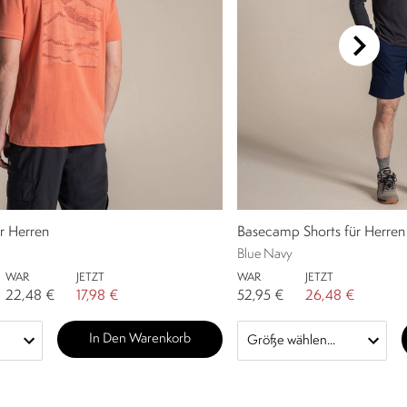
ür Herren
Basecamp Shorts für Herren
Blue Navy
WAR
JETZT
WAR
JETZT
22,48 €
17,98 €
52,95 €
26,48 €
In Den Warenkorb