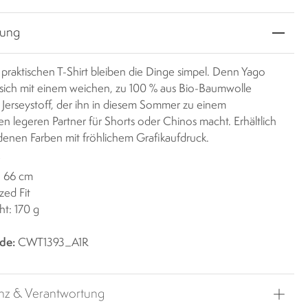
bung
praktischen T-Shirt bleiben die Dinge simpel. Denn Yago
t sich mit einem weichen, zu 100 % aus Bio-Baumwolle
 Jerseystoff, der ihn in diesem Sommer zu einem
n legeren Partner für Shorts oder Chinos macht. Erhältlich
edenen Farben mit fröhlichem Grafikaufdruck.
r
: 66 cm
zed Fit
t: 170 g
de:
CWT1393_A1R
nz & Verantwortung