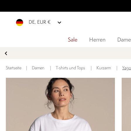
DE, EUR €
Sale
Herren
Dame
Startseite
|
Damen
|
T-shirts und Tops
|
Kurzarm
|
Yago