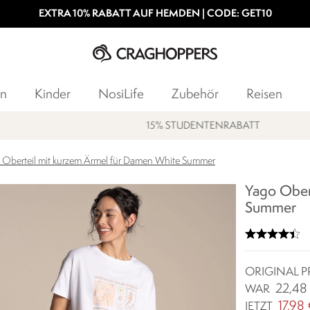
EXTRA 10% RABATT AUF HEMDEN | CODE: GET10
n
Kinder
NosiLife
Zubehör
Reisen
15% STUDENTENRABATT
 Oberteil mit kurzem Ärmel für Damen White Summer
Yago Ober
Summer
ORIGINAL P
22,48
WAR
17,98
JETZT