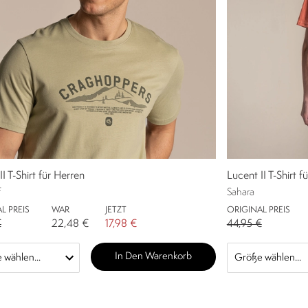
II T-Shirt für Herren
Lucent II T-Shirt f
f
Sahara
L PREIS
WAR
JETZT
ORIGINAL PREIS
€
22,48 €
17,98 €
44,95 €
In Den Warenkorb