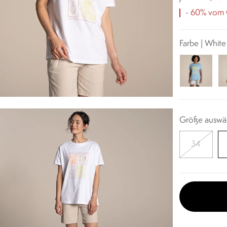
- 60% vom O
Farbe | Whit
Größe auswä
34