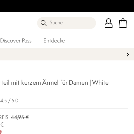
Suche
Discover Pass
Entdecke
teil mit kurzem Ärmel für Damen | White
4.5 / 5.0
44,95 €
REIS
 €
 €