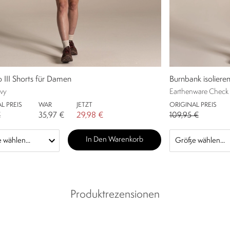
o III Shorts für Damen
Burnbank isolier
vy
Earthenware Check
L PREIS
WAR
JETZT
ORIGINAL PREIS
€
35,97 €
29,98 €
109,95 €
In Den Warenkorb
Produktrezensionen