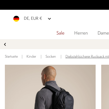
DE, EUR €
Sale
Herren
Dame
Startseite
|
Kinder
|
Socken
|
Diebstahlsicherer Rucksack mit