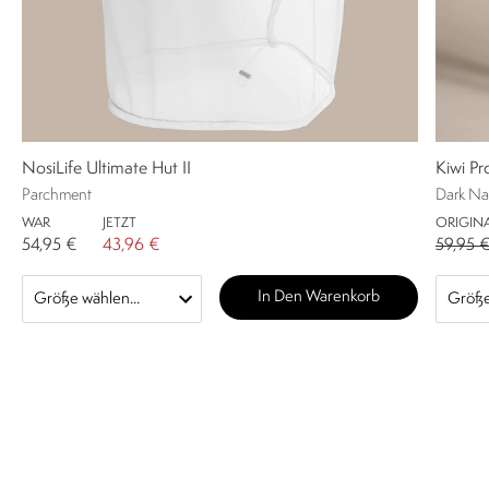
NosiLife Ultimate Hut II
Kiwi Pr
Parchment
Dark Na
WAR
JETZT
ORIGINA
54,95 €
43,96 €
59,95 
In Den Warenkorb