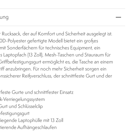
bung
ler Rucksack, der auf Komfort und Sicherheit ausgelegt ist.
0D-Polyester gefertigte Modell bietet ein großes
mit Sonderfächern für technisches Equipment, ein
es Laptopfach (13 Zoll), Mesh-Taschen und Stauraum für
Griffbefestigungsgurt ermöglicht es, die Tasche an einem
riff anzubringen. Für noch mehr Sicherheit sorgen ein
nssicherer Reißverschluss, der schnittfeste Gurt und der
tfeste Gurte und schnittfester Einsatz
k-Verriegelungssystem
urt und Schlüsselclip
efestigungsgurt
liegende Laptophülle mit 13 Zoll
tierende Aufhängeschlaufen