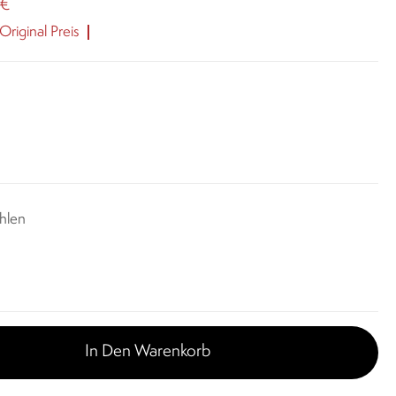
 €
riginal Preis
hlen
In Den Warenkorb