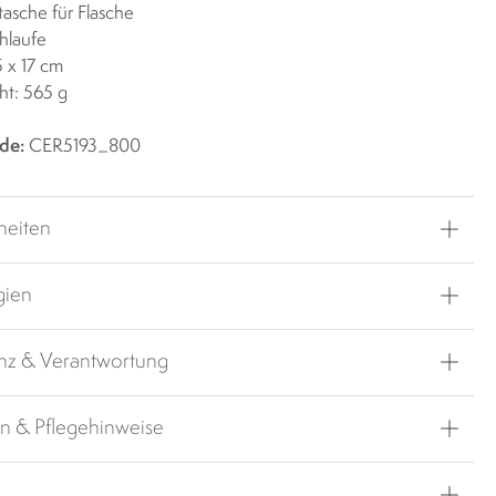
tasche für Flasche
chlaufe
5 x 17 cm
ht: 565 g
de:
CER5193_800
heiten
gien
nz & Verantwortung
en & Pflegehinweise