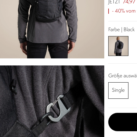
74,97
JETZT
- 40% vom O
Farbe | Black
Größe auswä
Single