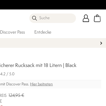
Suche
Discover Pass
Entdecke
icherer Rucksack mit 18 Litern | Black
4.2 / 5.0
mit Discover Pass.
Hier beitreten
124,95 €
REIS
 €