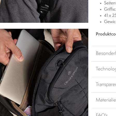
Seiten
Griffs
41 x 2
Gewic
Produktco
Besonder
Technolo
Transpare
Materiali
FAQ's