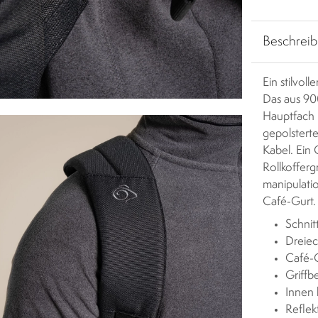
Beschrei
Ein stilvol
Das aus 90
Hauptfach 
gepolstert
Kabel. Ein 
Rollkofferg
manipulatio
Café-Gurt.
Schnit
Dreiec
Café-G
Griffb
Innen 
Reflek