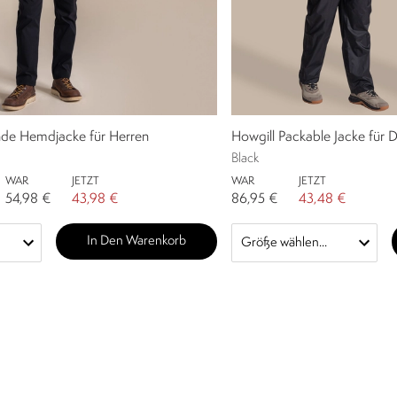
ende Hemdjacke für Herren
Howgill Packable Jacke für
Black
WAR
JETZT
WAR
JETZT
54,98 €
43,98 €
86,95 €
43,48 €
In Den Warenkorb