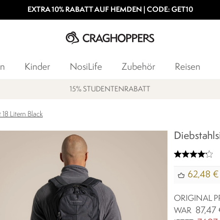
EXTRA 10% RABATT AUF HEMDEN | CODE: GET10
n
Kinder
NosiLife
Zubehör
Reisen
15% STUDENTENRABATT
 18 Litern Black
Diebstahls
62,48 €
ORIGINAL P
87,47
WAR