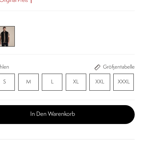
riginal Preis
hlen
Größentabelle
S
M
L
XL
XXL
XXXL
In Den Warenkorb