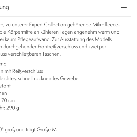
bung
hte, zu unserer Expert Collection gehörende Mikrofleece-
 die Körpermitte an kühleren Tagen angenehm warm und
bei kaum Pflegeaufwand. Zur Ausstattung des Modells
n durchgehender Frontreißverschluss und zwei per
luss verschließbaren Taschen.
rend
n mit Reißverschluss
leichtes, schnelltrocknendes Gewebe
etont
chen
: 70 cm
ht: 290 g
'0" groß und trägt Größe M