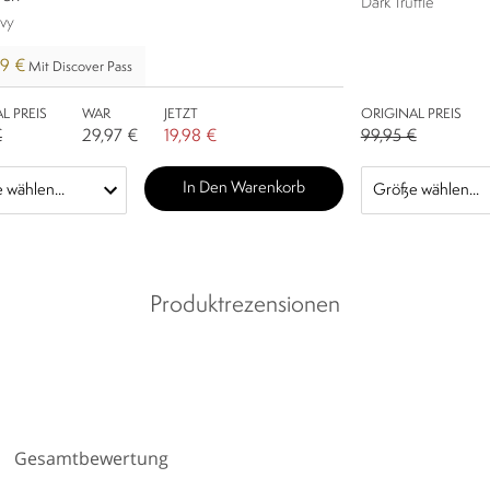
Dark Truffle
vy
99 €
Mit Discover Pass
L PREIS
WAR
JETZT
ORIGINAL PREIS
€
29,97 €
19,98 €
99,95 €
In Den Warenkorb
Produktrezensionen