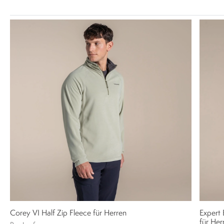
Corey VI Half Zip Fleece für Herren
Expert
für Her