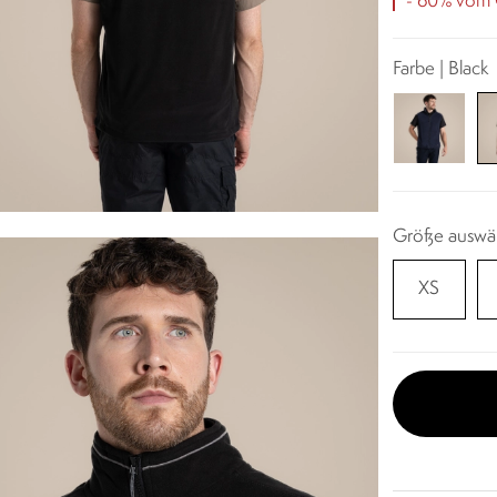
- 60% vom O
Farbe | Black
Größe auswä
XS