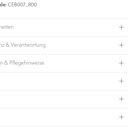
de:
CEB007_800
heiten
nz & Verantwortung
en & Pflegehinweise