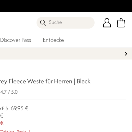
Suche
Discover Pass
Entdecke
ey Fleece Weste für Herren | Black
4.7 / 5.0
69,95 €
REIS
 €
 €