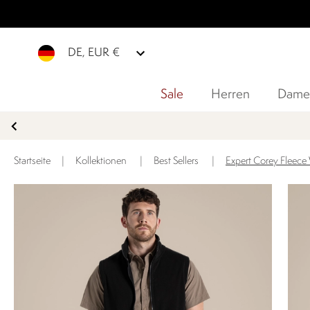
DE, EUR €
Sale
Herren
Dame
Startseite
|
Kollektionen
|
Best Sellers
|
Expert Corey Fleece 