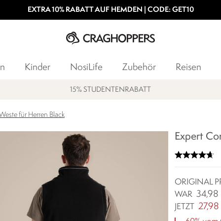
EXTRA 10% RABATT AUF HEMDEN | CODE: GET10
n
Kinder
NosiLife
Zubehör
Reisen
15% STUDENTENRABATT
Weste für Herren Black
Expert Cor
ORIGINAL P
34,98
WAR
27,98
JETZT