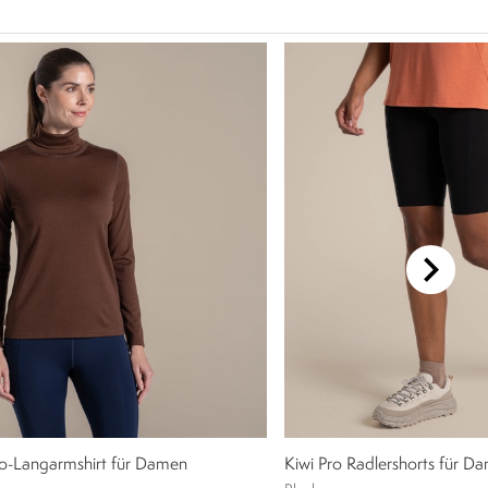
o-Langarmshirt für Damen
Kiwi Pro Radlershorts für D