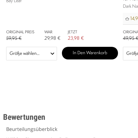
Bay Leaf
Dark Na
14,
ORIGINAL PREIS
WAR
JETZT
ORIGINA
59,95 €
29,98 €
23,98 €
49,95 
In Den Warenkorb