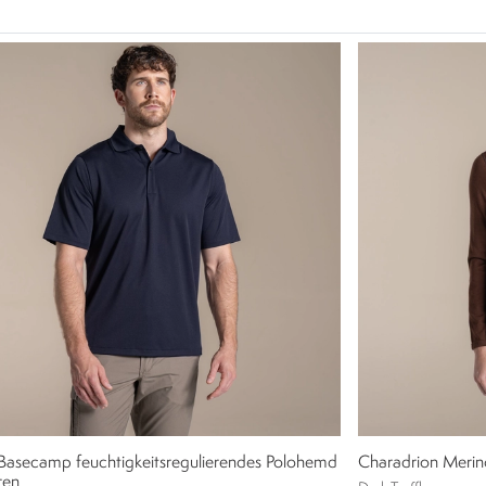
 Basecamp feuchtigkeitsregulierendes Polohemd
Charadrion Merin
ren