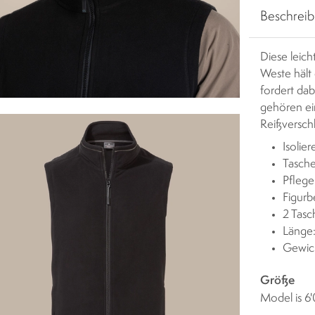
Beschrei
Diese leic
Weste hält
fordert da
gehören ei
Reißversch
Isolie
Tasche
Pflege
Figurb
2 Tas
Länge
Gewic
Größe
Model is 6