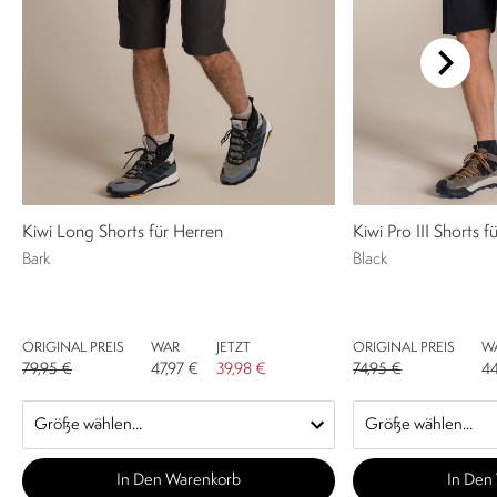
Kiwi Long Shorts für Herren
Kiwi Pro III Shorts f
Bark
Black
ORIGINAL PREIS
WAR
JETZT
ORIGINAL PREIS
W
79,95 €
47,97 €
39,98 €
74,95 €
44
In Den Warenkorb
In Den