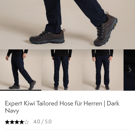
chevron_right
Expert Kiwi Tailored Hose für Herren | Dark
Navy
4.0 / 5.0