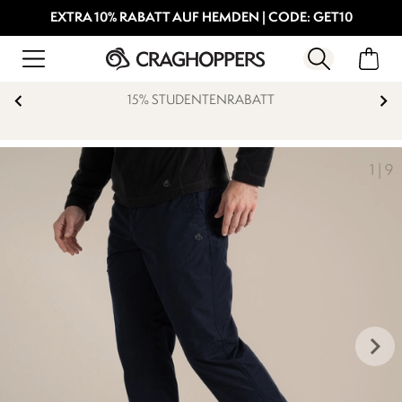
EXTRA 10% RABATT AUF HEMDEN | CODE: GET10
BATT
KOSTENFREIE RÜCKSE
1
|
9
keyboard_arrow_right