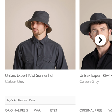
Unisex Expert Kiwi Sonnenhut
Unisex Expert Kiwi
Carbon Grey
Carbon Grey
17,99 €
Discover Pass
ORIGINAL PREIS
WAR
JETZT
ORIGINAL PREIS
W