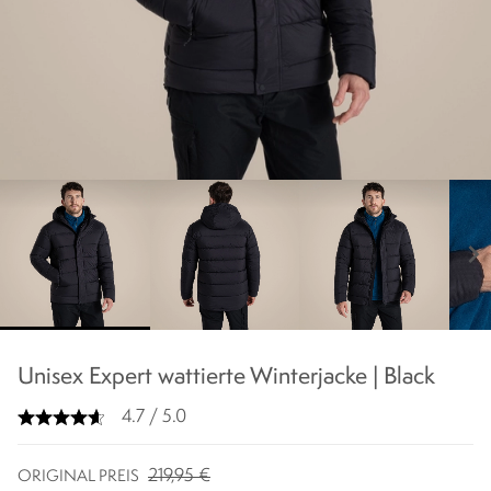
chevron_right
Unisex Expert wattierte Winterjacke | Black
4.7 / 5.0
219,95 €
ORIGINAL PREIS