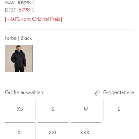
109,98 €
WAR
87,98 €
JETZT
- 60% vom Original Preis
Farbe | Black
Größe auswählen
Größentabelle
XS
S
M
L
XL
XXL
XXXL