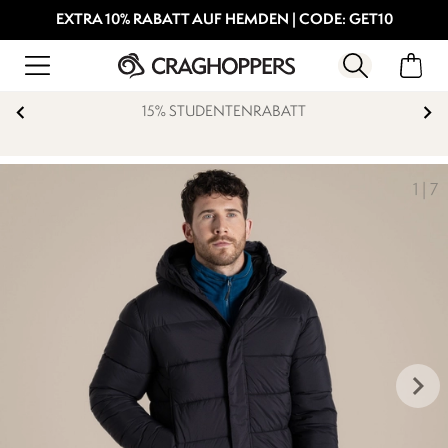
EXTRA 10% RABATT AUF HEMDEN | CODE: GET10
15% STUDENTENRABATT
1
|
7
keyboard_arrow_right