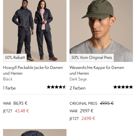
50% Rabatt
50% Vom Original Preis
Howgill Packable Jacke für Damen
Wasserdichte Kappe für Damen
und Herren
und Herren
Black
Dark Sage
1
Farbe
2
Farben
86,95 €
49,95 €
WAR
ORIGINAL PREIS
43,48 €
29,97 €
JETZT
WAR
24,98 €
JETZT