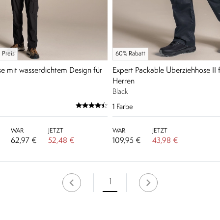
 Preis
60% Rabatt
e mit wasserdichtem Design für
Expert Packable Überziehhose II
Herren
Black
1
Farbe
WAR
JETZT
WAR
JETZT
62,97 €
52,48 €
109,95 €
43,98 €
1