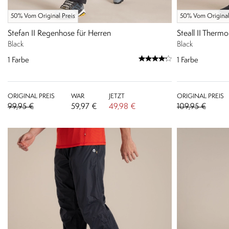
50% Vom Original Preis
50% Vom Original
Stefan II Regenhose für Herren
Steall II Therm
Black
Black
1
Farbe
1
Farbe
ORIGINAL PREIS
WAR
JETZT
ORIGINAL PREIS
99,95 €
59,97 €
49,98 €
109,95 €