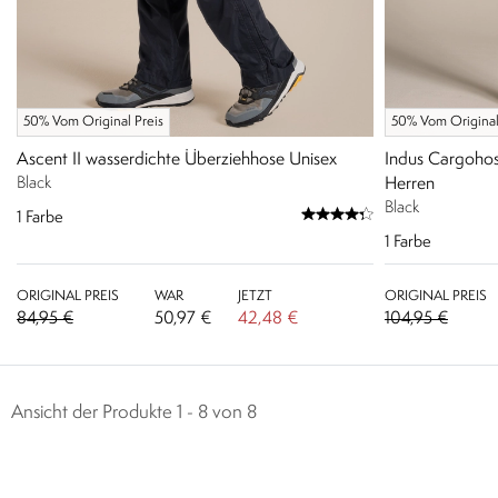
50% Vom Original Preis
50% Vom Original
Ascent II wasserdichte Überziehhose Unisex
Indus Cargohos
Black
Herren
Black
1
Farbe
1
Farbe
ORIGINAL PREIS
WAR
JETZT
ORIGINAL PREIS
84,95 €
50,97 €
42,48 €
104,95 €
Ansicht der Produkte 1 - 8 von 8