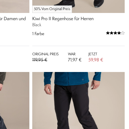
50% Vom Original Preis
für Damen und
Kiwi Pro II Regenhose für Herren
Black
1
Farbe
ORIGINAL PREIS
WAR
JETZT
119,95 €
71,97 €
59,98 €