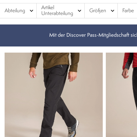
und bestelle dein Lieblingsmodell online.
Artikel
expand_more
expand_more
expand_more
Abteilung
Größen
Farbe
Unterabteilung
Mit der Discover Pass-Mitgliedschaft sich