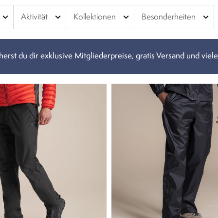
expand_more
expand_more
expand_more
expand_more
Aktivität
Kollektionen
Besonderheiten
erst du dir exklusive Mitgliederpreise, gratis Versand und viele