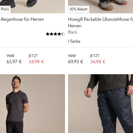
 Preis
50% Rabatt
o-Regenhose für Herren
Howgill Packable Überziehhose 
Herren
Black
1
Farbe
WAR
JETZT
WAR
JETZT
65,97 €
54,98 €
69,95 €
34,98 €