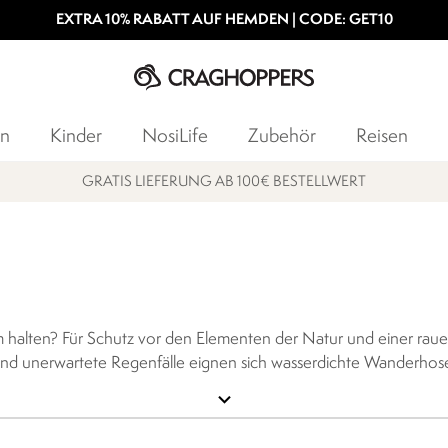
EXTRA 10% RABATT AUF HEMDEN | CODE: GET10
n
Kinder
NosiLife
Zubehör
Reisen
GRATIS LIEFERUNG AB 100€ BESTELLWERT
m halten? Für Schutz vor den Elementen der Natur und einer ra
e und unerwartete Regenfälle eignen sich wasserdichte Wanderhos
misse bei der Passform und der Bewegungsfreiheit einzugehen. A
expand_more
 konzentrieren kannst. Zudem sind regenfeste Hosen von Craghop
r Herren in verschiedenen Farben und Größen vorrätig. Stöber