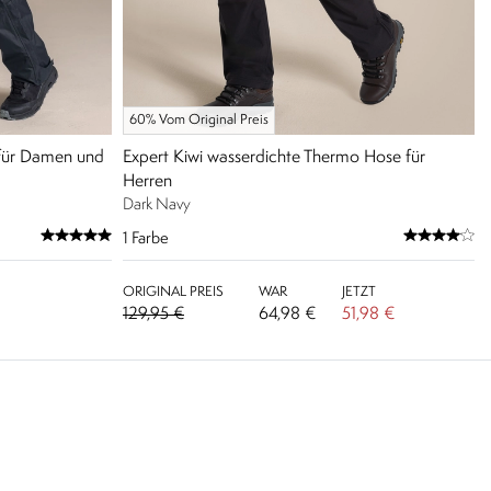
60% Vom Original Preis
 für Damen und
Expert Kiwi wasserdichte Thermo Hose für
Herren
Dark Navy
1
Farbe
ORIGINAL PREIS
WAR
JETZT
129,95 €
64,98 €
51,98 €