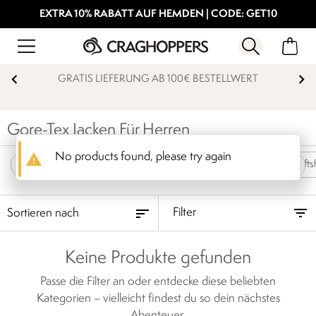
EXTRA 10% RABATT AUF HEMDEN | CODE: GET10
GRATIS LIEFERUNG AB 100€ BESTELLWERT
Gore-Tex Jacken Für Herren
warning
No products found, please try again
Jacken Für Herren
Parka Jacken für Herren
Softs
Filter
Keine Produkte gefunden
Passe die Filter an oder entdecke diese beliebten
Kategorien – vielleicht findest du so dein nächstes
Abenteuer.