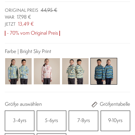
44,95 €
ORIGINAL PREIS
17,98 €
WAR
13,49 €
JETZT
- 70% vom Original Preis
Farbe | Bright Sky Print
Größe auswählen
Größentabelle
3-4yrs
5-6yrs
7-8yrs
9-10yrs