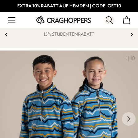
EXTRA 10% RABATT AUF HEMDEN | CODE: GET10
15% STUDENTENRABATT
1
|
10
keyboard_arrow_right