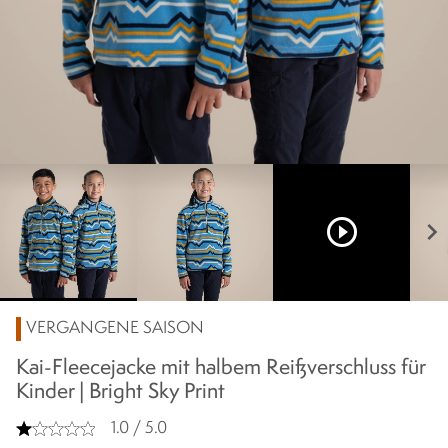
play_circle_outline
chevron_right
VERGANGENE SAISON
Kai-Fleecejacke mit halbem Reißverschluss für
Kinder | Bright Sky Print
1.0 / 5.0