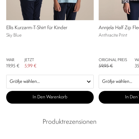
Ellis Kurzarm-T-Shirt für Kinder
Annjela Half Zip F
Sky Blue
Anthracite Print
WAR
JETZT
ORIGINAL PREIS
W
19,95 €
5,99 €
59,95 €
35
In Den Warenkorb
In Den
Produktrezensionen