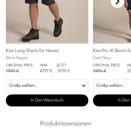
Kiwi Long Shorts für Herren
Kiwi Pro III Shorts 
Black Pepper
Dark Navy
ORIGINAL PREIS
WAR
JETZT
ORIGINAL PREIS
W
79,95 €
47,97 €
39,98 €
59,95 €
35
In Den Warenkorb
In Den
Produktrezensionen