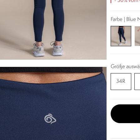
- 50% vom O
Farbe | Blue
Größe auswä
34R