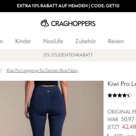
EXTRA 10% RABATT AUF HEMDEN | CODE: GET10
n
Kinder
NosiLife
Zubehör
Reisen
15% STUDENTENRABATT
|
Kiwi Pro Leggings für Damen Blue Navy
Kiwi Pro L
ORIGINAL P
50,97
WAR
42,48
JETZT