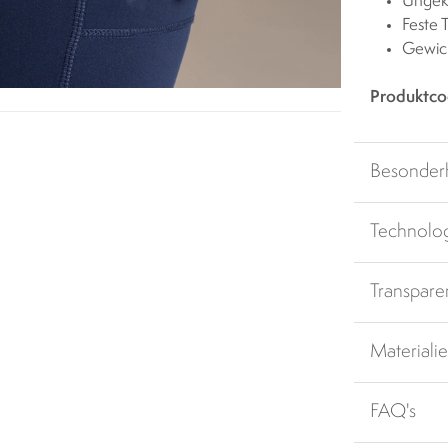
Ungek
Feste 
Gewic
Produktco
Besonder
Technolo
Transpare
Materiali
FAQ's