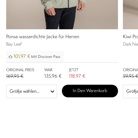
Ponsa wasserdichte Jacke für Herren
Kiwi Pr
Bay Leaf
Dark Na
101,97 €
Mit Discover Pass
ORIGINAL PREIS
WAR
JETZT
ORIGINA
169,95 €
135,96 €
118,97 €
59,95 
In Den Warenkorb