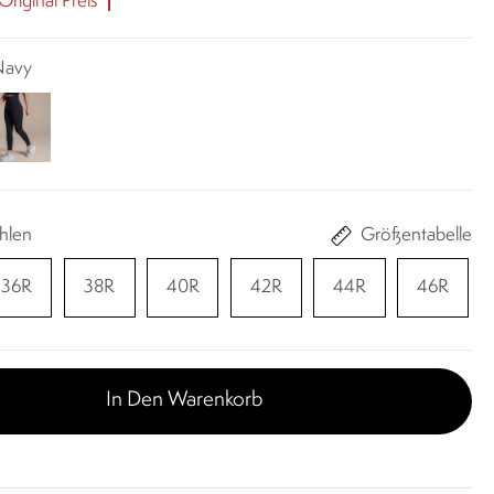
riginal Preis
 Navy
hlen
Größentabelle
36R
38R
40R
42R
44R
46R
In Den Warenkorb