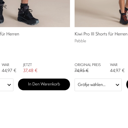
 für Herren
Kiwi Pro III Shorts für Herren
Pebble
WAR
JETZT
ORIGINAL PREIS
WAR
44,97 €
37,48 €
74,95 €
44,97 €
In Den Warenkorb