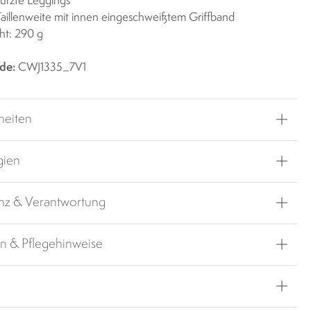
ürzte Leggings
Taillenweite mit innen eingeschweißtem Griffband
ht: 290 g
de:
CWJ1335_7V1
heiten
gien
nz & Verantwortung
en & Pflegehinweise