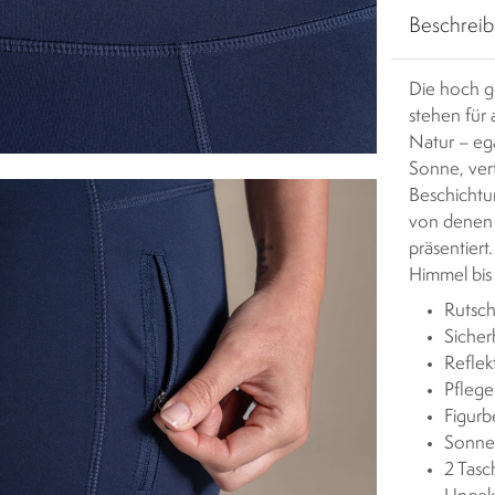
Beschrei
Die hoch g
stehen für 
Natur – ega
Sonne, ver
Beschichtu
von denen s
präsentiert
Himmel bis 
Rutsch
Sicher
Reflek
Pflege
Figurb
Sonne
2 Tasc