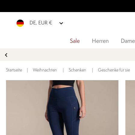
DE, EUR €
Sale
Herren
Dame
Startseite
|
Weihnachten
|
Schenken
|
Geschenke für sie