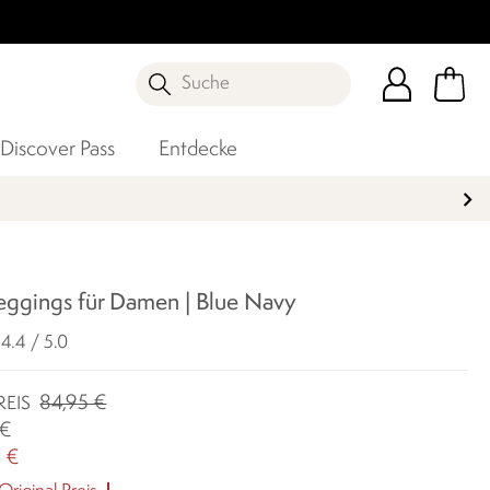
Suche
Discover Pass
Entdecke
eggings für Damen | Blue Navy
4.4 / 5.0
84,95 €
REIS
 €
 €