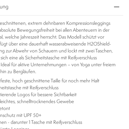
bung
eschnittenen, extrem dehnbaren Kompressionsleggings
absolute Bewegungsfreiheit bei allen Abenteuern in der
l, welche Jahreszeit herrscht. Das Modell schützt vor
fügt über eine dauerhaft wasserabweisende H2OShield-
ng zur Abwehr von Schauern und lockt mit zwei Taschen,
ich eine als Sicherheitstasche mit Reißverschluss
. Ideal für aktive Unternehmungen – von Yoga unter freiem
hin zu Bergläufen.
feste, hoch geschnittene Taille für noch mehr Halt
heitstasche mit Reißverschluss
tierende Logos für bessere Sichtbarkeit
leichtes, schnelltrocknendes Gewebe
etont
nschutz mit UPF 50+
hen - darunter 1 Tasche mit Reißverschluss