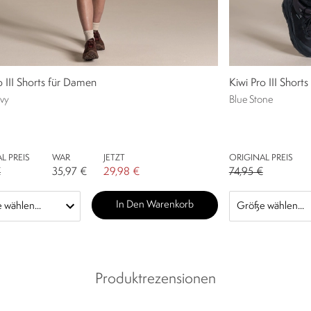
o III Shorts für Damen
Kiwi Pro III Shorts
vy
Blue Stone
L PREIS
WAR
JETZT
ORIGINAL PREIS
€
35,97 €
29,98 €
74,95 €
In Den Warenkorb
Produktrezensionen