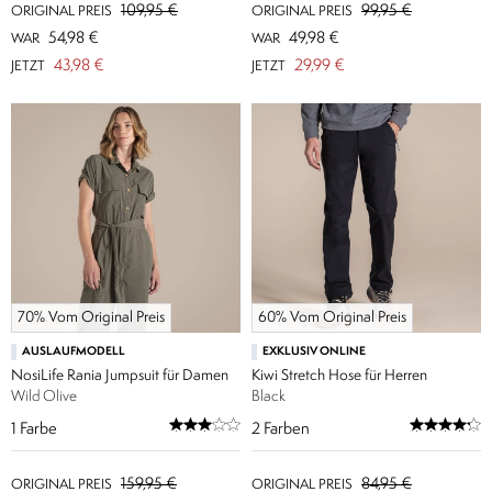
109,95 €
99,95 €
ORIGINAL PREIS
ORIGINAL PREIS
54,98 €
49,98 €
WAR
WAR
43,98 €
29,99 €
JETZT
JETZT
70% Vom Original Preis
60% Vom Original Preis
AUSLAUFMODELL
EXKLUSIV ONLINE
NosiLife Rania Jumpsuit für Damen
Kiwi Stretch Hose für Herren
Wild Olive
Black
1
Farbe
2
Farben
159,95 €
84,95 €
ORIGINAL PREIS
ORIGINAL PREIS