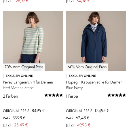
128,97 €
94,98 €
JETZT
JETZT
70% Vom Original Preis
60% Vom Original Preis
EXKLUSIV ONLINE
EXKLUSIV ONLINE
Pavey Langarmshirt für Damen
Hopegill Kapuzenjacke für Damen
Iced Matcha Stripe
Blue Navy
2
Farben
1
Farbe
84,95 €
124,95 €
ORIGINAL PREIS
ORIGINAL PREIS
33,98 €
62,48 €
WAR
WAR
25,49 €
49,98 €
JETZT
JETZT