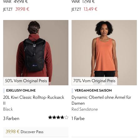
49,98 €
17,98 €
WAR
WAR
39,98 €
13,49 €
JETZT
JETZT
50% Vom Original Preis
70% Vom Original Preis
EXKLUSIV ONLINE
VERGANGENE SAISON
20L Kiwi Classic Rolltop-Rucksack
Dynamic Oberteil ohne Ärmel für
II
Damen
Black
Red Sandstone
3
Farben
1
Farbe
39,98 €
Discover Pass