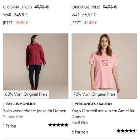
49,95 €
94,95 €
ORIGINAL PREIS
ORIGINAL PREIS
24,98 €
56,97 €
WAR
WAR
19,98 €
47,48 €
JETZT
JETZT
60% Vom Original Preis
70% Vom Original Preis
EXKLUSIV ONLINE
VERGANGENE SAISON
Solla wasserdichte Jacke für Damen
Yago Oberteil mit kurzem Ärmel für
Sumac Red
Damen
Shell Pink
1
Farbe
6
Farben