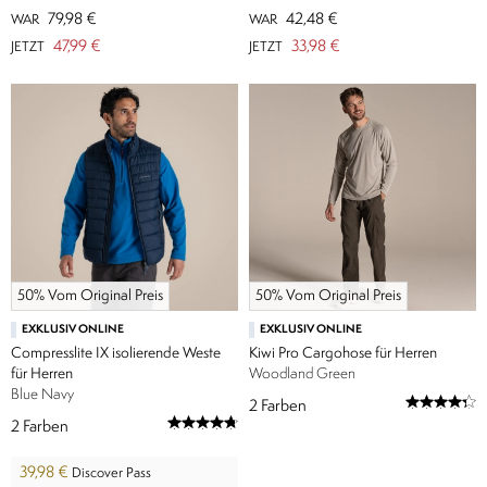
79,98 €
42,48 €
WAR
WAR
47,99 €
33,98 €
JETZT
JETZT
50% Vom Original Preis
50% Vom Original Preis
EXKLUSIV ONLINE
EXKLUSIV ONLINE
Compresslite IX isolierende Weste
Kiwi Pro Cargohose für Herren
für Herren
Woodland Green
Blue Navy
2
Farben
2
Farben
39,98 €
Discover Pass