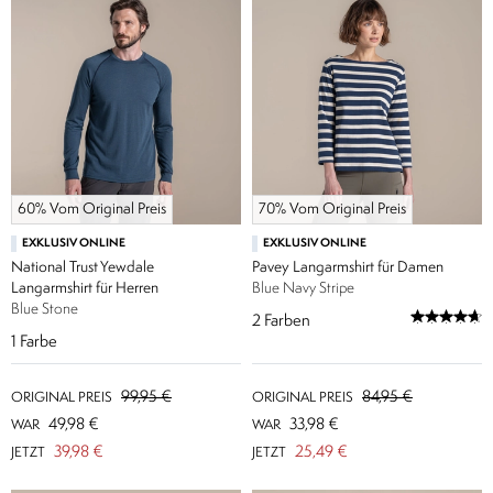
60% Vom Original Preis
70% Vom Original Preis
EXKLUSIV ONLINE
EXKLUSIV ONLINE
National Trust Yewdale
Pavey Langarmshirt für Damen
Langarmshirt für Herren
Blue Navy Stripe
Blue Stone
2
Farben
1
Farbe
99,95 €
84,95 €
ORIGINAL PREIS
ORIGINAL PREIS
49,98 €
33,98 €
WAR
WAR
39,98 €
25,49 €
JETZT
JETZT