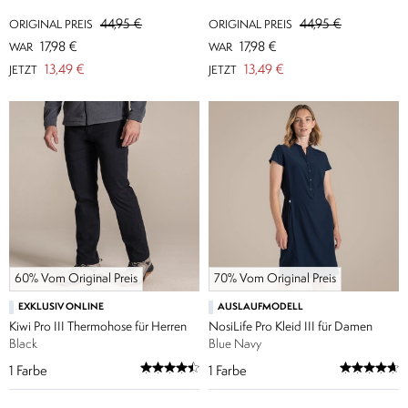
44,95 €
44,95 €
ORIGINAL PREIS
ORIGINAL PREIS
17,98 €
17,98 €
WAR
WAR
13,49 €
13,49 €
JETZT
JETZT
60% Vom Original Preis
70% Vom Original Preis
EXKLUSIV ONLINE
AUSLAUFMODELL
Kiwi Pro III Thermohose für Herren
NosiLife Pro Kleid III für Damen
Black
Blue Navy
1
Farbe
1
Farbe