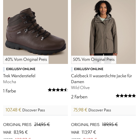
40% Vom Original Preis
50% Vom Original Preis
EXKLUSIV ONLINE
EXKLUSIV ONLINE
Trek Wanderstiefel
Caldbeck II wasserdichte Jacke für
Mocha
Damen
Wild Olive
1
Farbe
2
Farben
107,48 €
75,98 €
Discover Pass
Discover Pass
214,95 €
189,95 €
ORIGINAL PREIS
ORIGINAL PREIS
83,96 €
113,97 €
WAR
WAR