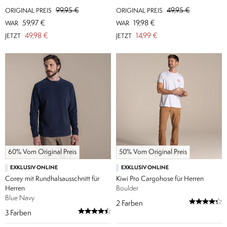
99,95 €
49,95 €
ORIGINAL PREIS
ORIGINAL PREIS
59,97 €
19,98 €
WAR
WAR
49,98 €
14,99 €
JETZT
JETZT
60% Vom Original Preis
50% Vom Original Preis
EXKLUSIV ONLINE
EXKLUSIV ONLINE
Corey mit Rundhalsausschnitt für
Kiwi Pro Cargohose für Herren
Herren
Boulder
Blue Navy
2
Farben
3
Farben