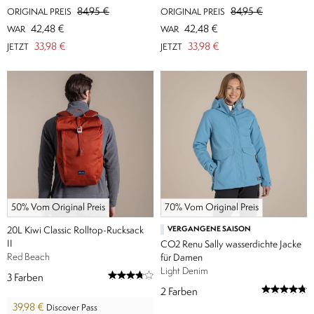
84,95 €
84,95 €
ORIGINAL PREIS
ORIGINAL PREIS
42,48 €
42,48 €
WAR
WAR
33,98 €
33,98 €
JETZT
JETZT
50% Vom Original Preis
70% Vom Original Preis
20L Kiwi Classic Rolltop-Rucksack
VERGANGENE SAISON
II
CO2 Renu Sally wasserdichte Jacke
Red Beach
für Damen
Light Denim
3
Farben
2
Farben
39,98 €
Discover Pass