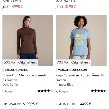
59,97 €
42,48 €
WAR
WAR
49,98 €
33,98 €
JETZT
JETZT
60% Vom Original Preis
70% Vom Original Preis
EXKLUSIV ONLINE
VERGANGENE SAISON
Charadrion Merino-Langarmshirt
Yago Oberteil mit kurzem Ärmel für
für Damen
Damen
Dark Truffle
Nimbus Blue
1
Farbe
6
Farben
99,95 €
44,95 €
ORIGINAL PREIS
ORIGINAL PREIS