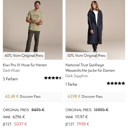
40% Vom Original Preis
50% Vom Original Preis
Kiwi Pro III Hose für Herren
National Trust Saxifrage
Dark Khaki
Wasserdichte Jacke für Damen
Dark Sapphire
5
Farben
1
Farbe
42,48 €
63,98 €
Discover Pass
Discover Pass
84,95 €
159,95 €
ORIGINAL PREIS
ORIGINAL PREIS
67,96 €
111,97 €
WAR
WAR
50,97 €
79,98 €
JETZT
JETZT