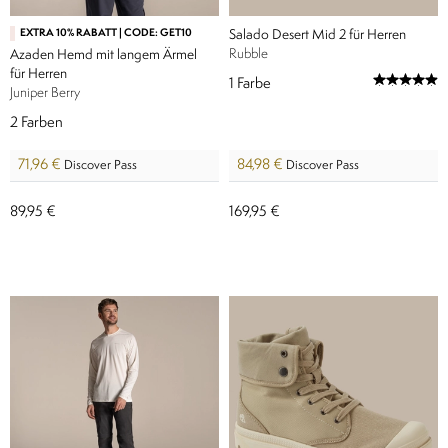
EXTRA 10% RABATT | CODE: GET10
Salado Desert Mid 2 für Herren
Rubble​
Azaden Hemd mit langem Ärmel
für Herren
1
Farbe
Juniper Berry
2
Farben
71,96 €
84,98 €
Discover Pass
Discover Pass
89,95 €
169,95 €