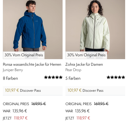
30% Vom Original Preis
30% Vom Original Preis
Ponsa wasserdichte Jacke für Herren
Zohra Jacke für Damen
Juniper Berry
Pear Drop
8
Farben
5
Farben
101,97 €
101,97 €
Discover Pass
Discover Pass
169,95 €
169,95 €
ORIGINAL PREIS
ORIGINAL PREIS
135,96 €
135,96 €
WAR
WAR
118,97 €
118,97 €
JETZT
JETZT