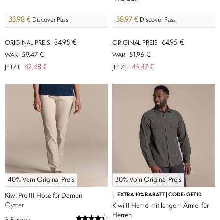
33,98 €
38,97 €
Discover Pass
Discover Pass
84,95 €
64,95 €
ORIGINAL PREIS
ORIGINAL PREIS
59,47 €
51,96 €
WAR
WAR
42,48 €
45,47 €
JETZT
JETZT
40% Vom Original Preis
30% Vom Original Preis
Kiwi Pro III Hose für Damen
EXTRA 10% RABATT | CODE: GET10
Oyster
Kiwi II Hemd mit langem Ärmel für
Herren