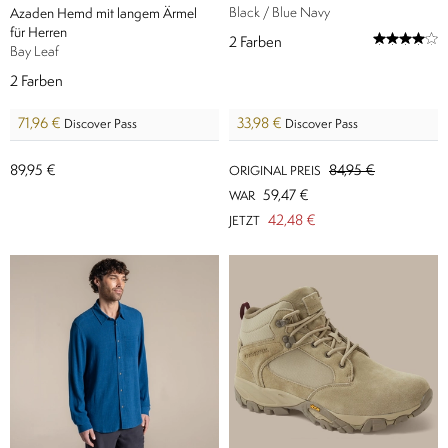
Black / Blue Navy
Azaden Hemd mit langem Ärmel
für Herren
2
Farben
Bay Leaf
2
Farben
71,96 €
33,98 €
Discover Pass
Discover Pass
89,95 €
84,95 €
ORIGINAL PREIS
59,47 €
WAR
42,48 €
JETZT