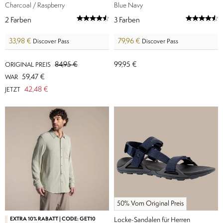
Charcoal / Raspberry
Blue Navy
2
Farben
3
Farben
33,98 €
79,96 €
Discover Pass
Discover Pass
84,95 €
99,95 €
ORIGINAL PREIS
59,47 €
WAR
42,48 €
JETZT
50% Vom Original Preis
EXTRA 10% RABATT | CODE: GET10
Locke-Sandalen für Herren