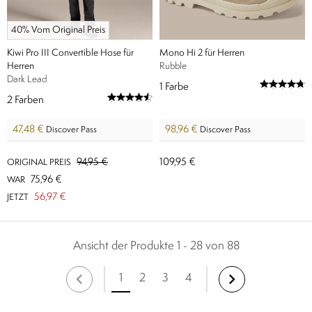
40% Vom Original Preis
Kiwi Pro III Convertible Hose für
Mono Hi 2 für Herren
Herren
Rubble​
Dark Lead
1
Farbe
2
Farben
47,48 €
98,96 €
Discover Pass
Discover Pass
94,95 €
109,95 €
ORIGINAL PREIS
75,96 €
WAR
56,97 €
JETZT
Ansicht der Produkte 1 - 28 von 88
1
2
3
4