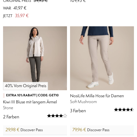
59,95 €
109,95 €
ORIGINAL PREIS
41,97 €
WAR
35,97 €
JETZT
40% Vom Original Preis
EXTRA 10% RABATT | CODE: GET10
NosiLife Milla Hose für Damen
Soft Mushroom
Kiwi III Bluse mit langem Ärmel
Stone
3
Farben
2
Farben
29,98 €
79,96 €
Discover Pass
Discover Pass