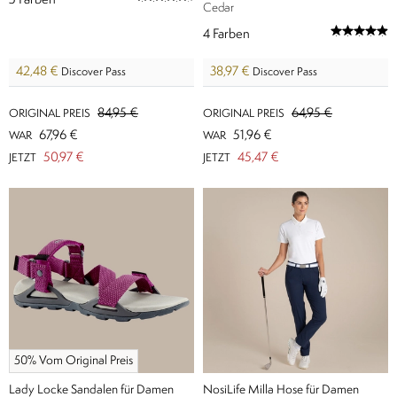
5
Farben
Cedar
4
Farben
42,48 €
38,97 €
Discover Pass
Discover Pass
84,95 €
64,95 €
ORIGINAL PREIS
ORIGINAL PREIS
67,96 €
51,96 €
WAR
WAR
50,97 €
45,47 €
JETZT
JETZT
50% Vom Original Preis
Lady Locke Sandalen für Damen
NosiLife Milla Hose für Damen