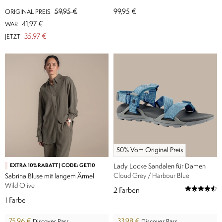
59,95 €
99,95 €
ORIGINAL PREIS
41,97 €
WAR
35,97 €
JETZT
50% Vom Original Preis
EXTRA 10% RABATT | CODE: GET10
Lady Locke Sandalen für Damen
Cloud Grey / Harbour Blue
Sabrina Bluse mit langem Ärmel
Wild Olive
2
Farben
1
Farbe
75,96 €
33,98 €
Discover Pass
Discover Pass