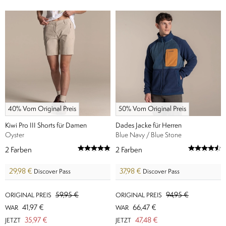
40% Vom Original Preis
50% Vom Original Preis
Kiwi Pro III Shorts für Damen
Dades Jacke für Herren
Oyster
Blue Navy / Blue Stone
2
Farben
2
Farben
29,98 €
37,98 €
Discover Pass
Discover Pass
59,95 €
94,95 €
ORIGINAL PREIS
ORIGINAL PREIS
41,97 €
66,47 €
WAR
WAR
35,97 €
47,48 €
JETZT
JETZT