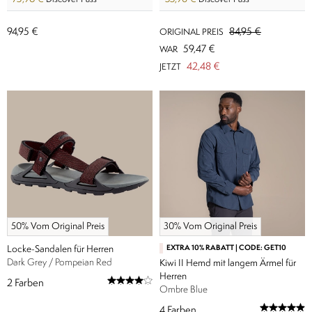
94,95 €
84,95 €
ORIGINAL PREIS
59,47 €
WAR
42,48 €
JETZT
50% Vom Original Preis
30% Vom Original Preis
Locke-Sandalen für Herren
EXTRA 10% RABATT | CODE: GET10
Dark Grey / Pompeian Red
Kiwi II Hemd mit langem Ärmel für
Herren
2
Farben
Ombre Blue
4
Farben