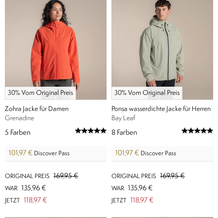
30% Vom Original Preis
30% Vom Original Preis
Zohra Jacke für Damen
Ponsa wasserdichte Jacke für Herren
Grenadine
Bay Leaf
5
Farben
8
Farben
101,97 €
101,97 €
Discover Pass
Discover Pass
169,95 €
169,95 €
ORIGINAL PREIS
ORIGINAL PREIS
135,96 €
135,96 €
WAR
WAR
118,97 €
118,97 €
JETZT
JETZT