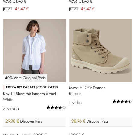
51,96 €
51,96 €
WAR
WAR
45,47 €
45,47 €
JETZT
JETZT
40% Vom Original Preis
EXTRA 10% RABATT | CODE: GET10
Mesa Hi 2 für Damen
Rubble​
Kiwi III Bluse mit langem Ärmel
White
1
Farbe
2
Farben
29,98 €
98,96 €
Discover Pass
Discover Pass