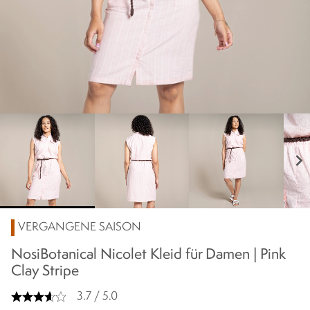
chevron_right
VERGANGENE SAISON
NosiBotanical Nicolet Kleid für Damen | Pink
Clay Stripe
3.7 / 5.0