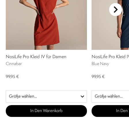
NosiLife Pro Kleid IV für Damen
NosiLife Pro Kleid 
Cinnabar
Blue Navy
99,95 €
99,95 €
In Den Warenkorb
In Den