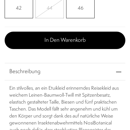
42
44
46
In Den Warenkorb
Beschreibung
Ein stilvolles, an ein Etuikleid erinnerndes Reisekleid aus
weichem Leinen-Baumwoll-Twill mit Spitzenbesatz,
elastisch gestalteter Taille, Biesen und fünf praktischen
Taschen. Das Modell fällt sehr angenehm und kühl um
den Körper und sorgt dank des auf natürliche Weise
gewonnenen Insektenabwehrmittels NosiBotanical