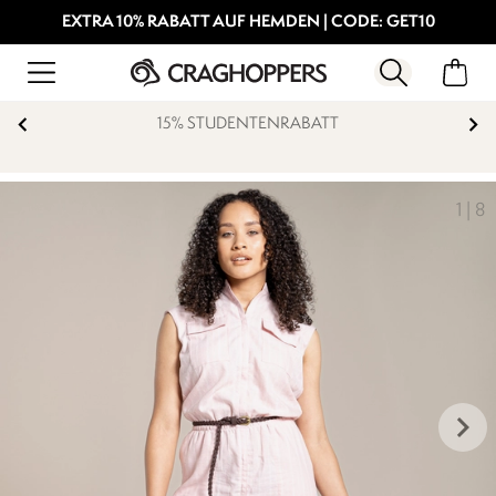
EXTRA 10% RABATT AUF HEMDEN | CODE: GET10
15% STUDENTENRABATT
1
|
8
keyboard_arrow_right