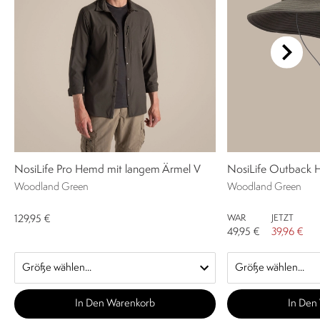
NosiLife Pro Hemd mit langem Ärmel V
NosiLife Outback Hu
Woodland Green
Woodland Green
WAR
JETZT
129,95 €
49,95 €
39,96 €
In Den Warenkorb
In Den