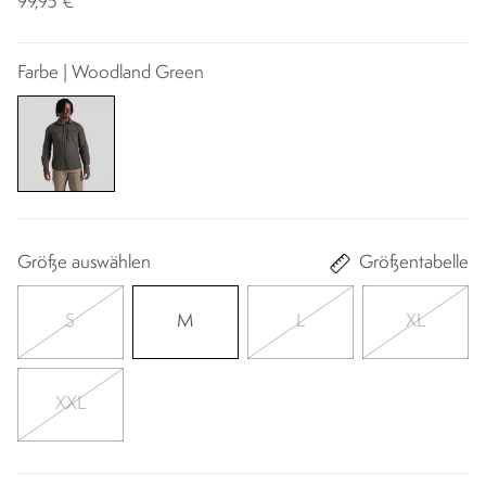
99,95 €
Farbe | Woodland Green
Größe auswählen
Größentabelle
S
M
L
XL
XXL