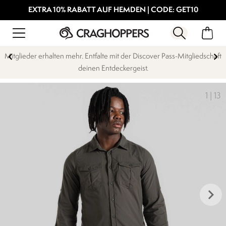
EXTRA 10% RABATT AUF HEMDEN | CODE: GET10
Mitglieder erhalten mehr. Entfalte mit der Discover Pass-Mitgliedschaft
deinen Entdeckergeist.
1
|
13
keyboard_arrow_right