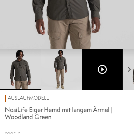
play_circle_outline
chevron_right
AUSLAUFMODELL
NosiLife Eiger Hemd mit langem Ärmel |
Woodland Green