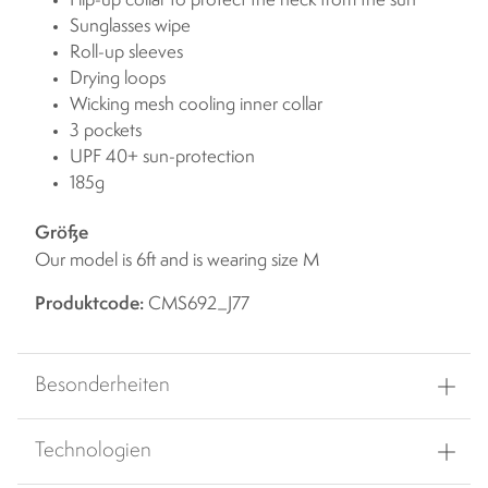
Flip-up collar to protect the neck from the sun
Sunglasses wipe
Roll-up sleeves
Drying loops
Wicking mesh cooling inner collar
3 pockets
UPF 40+ sun-protection
185g
Größe
Our model is 6ft and is wearing size M
Produktcode:
CMS692_J77
Besonderheiten
Technologien