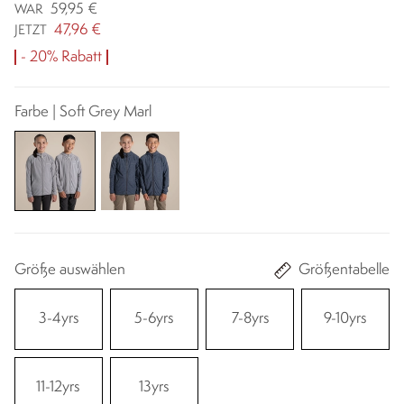
59,95 €
WAR
47,96 €
JETZT
- 20% Rabatt
Farbe | Soft Grey Marl
Größe auswählen
Größentabelle
3-4yrs
5-6yrs
7-8yrs
9-10yrs
11-12yrs
13yrs