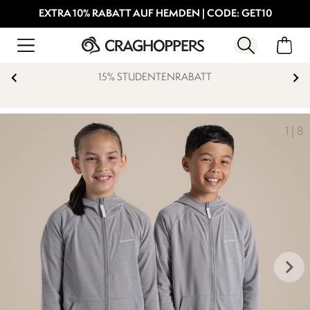
EXTRA 10% RABATT AUF HEMDEN | CODE: GET10
15% STUDENTENRABATT
1
|
8
keyboard_arrow_right