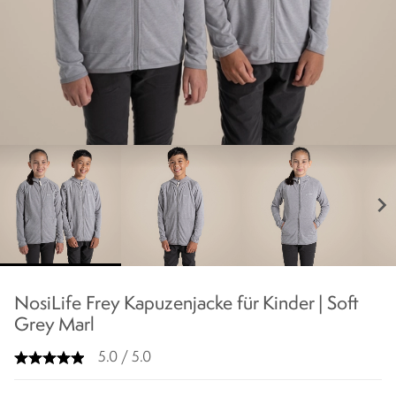
chevron_right
NosiLife Frey Kapuzenjacke für Kinder | Soft
Grey Marl
5.0 / 5.0