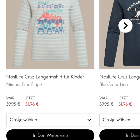
NosiLife Cruz Langarmshirt für Kinder
NosiLife Cruz Langa
Nimbus Blue Stripe
Blue Stone Lion
WAR
JETZT
WAR
JETZT
39,95 €
31,96 €
39,95 €
31,96 €
In Den Warenkorb
In Den