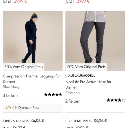
29,99 €
29,99 €
JETZT
JETZT
50% Vom Original Preis
70% Vom Original Preis
Compression Thermal Leggings für
AUSLAUFMODELL
Damen
NosiLife Pro Active Hose für
Blue Navy
Damen
Charcoal
3
Farben
2
Farben
37,98 €
Discover Pass
94,95 €
99,95 €
ORIGINAL PREIS
ORIGINAL PREIS