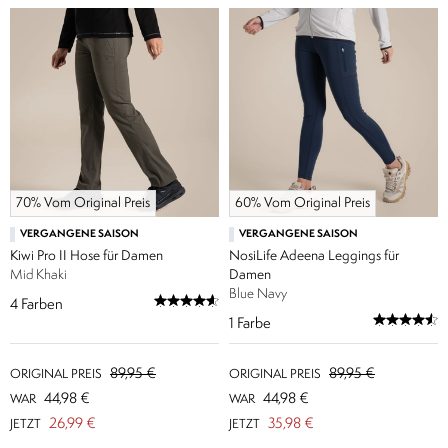
70% Vom Original Preis
60% Vom Original Preis
VERGANGENE SAISON
VERGANGENE SAISON
Kiwi Pro II Hose für Damen
NosiLife Adeena Leggings für
Mid Khaki
Damen
Blue Navy
4
Farben
1
Farbe
89,95 €
89,95 €
ORIGINAL PREIS
ORIGINAL PREIS
44,98 €
44,98 €
WAR
WAR
26,99 €
35,98 €
JETZT
JETZT