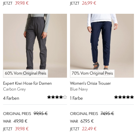
39,98 €
26,99 €
JETZT
JETZT
60% Vom Original Preis
70% Vom Original Preis
Expert Kiwi Hose für Damen
Women's Orisia Trouser
Carbon Grey
Blue Navy
4
Farben
1
Farbe
99,95 €
74,95 €
ORIGINAL PREIS
ORIGINAL PREIS
49,98 €
67,95 €
WAR
WAR
39,98 €
22,49 €
JETZT
JETZT