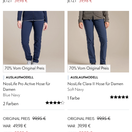
39,98 €
39,98 €
JETZT
JETZT
70% Vom Original Preis
70% Vom Original Preis
AUSLAUFMODELL
AUSLAUFMODELL
NosiLife Pro Active Hose für
NosiLife Clara II Hose für Damen
Damen
Soft Navy
Blue Navy
1
Farbe
2
Farben
99,95 €
99,95 €
ORIGINAL PREIS
ORIGINAL PREIS
49,98 €
39,98 €
WAR
WAR