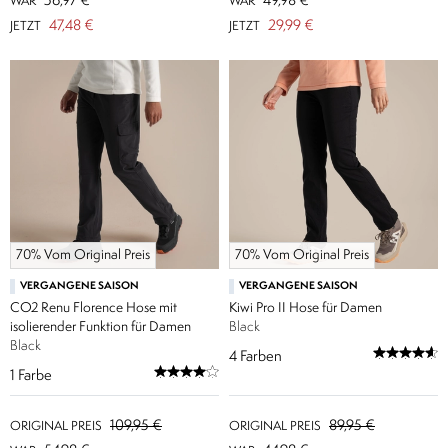
56,97 €
49,98 €
WAR
WAR
47,48 €
29,99 €
JETZT
JETZT
70% Vom Original Preis
70% Vom Original Preis
VERGANGENE SAISON
VERGANGENE SAISON
CO2 Renu Florence Hose mit
Kiwi Pro II Hose für Damen
isolierender Funktion für Damen
Black
Black
4
Farben
1
Farbe
109,95 €
89,95 €
ORIGINAL PREIS
ORIGINAL PREIS