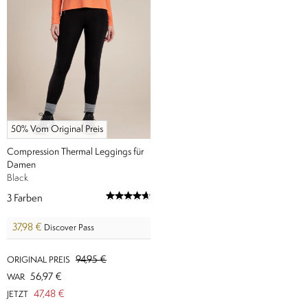
50% Vom Original Preis
Compression Thermal Leggings für
Damen
Black
3
Farben
37,98 €
Discover Pass
94,95 €
ORIGINAL PREIS
56,97 €
WAR
47,48 €
JETZT