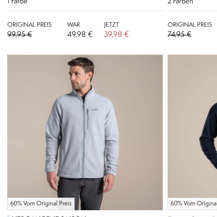
1
Farbe
2
Farben
ORIGINAL PREIS
WAR
JETZT
ORIGINAL PREIS
99,95 €
49,98 €
39,98 €
74,95 €
60% Vom Original Preis
60% Vom Original