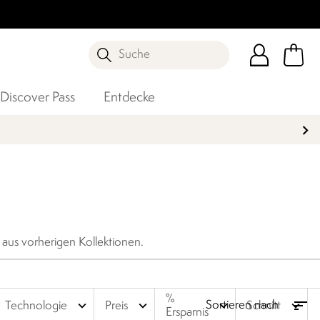
Suche
Discover Pass
Entdecke
ndelt es sich ausschließlich um Artikel aus vorherigen Kollektionen.
%
expand_more
expand_more
expand_more
expand_more
Technologie
Preis
Schnitt
Ersparnis