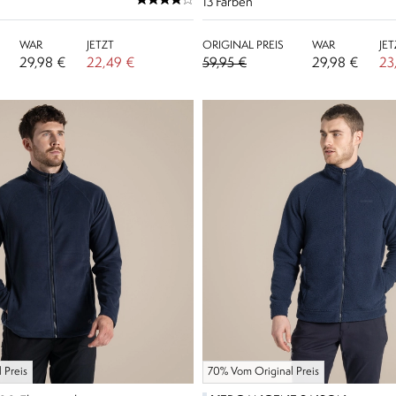
13
Farben
WAR
JETZT
ORIGINAL PREIS
WAR
JET
29,98 €
22,49 €
59,95 €
29,98 €
23
 Preis
70% Vom Original Preis