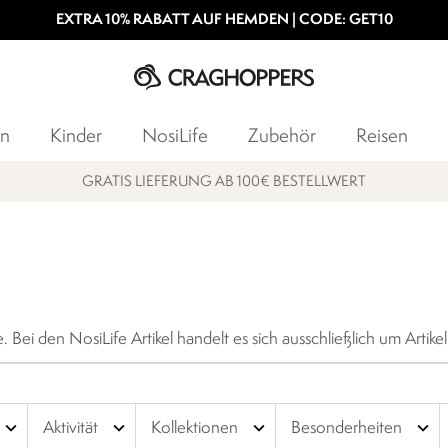
EXTRA 10% RABATT AUF HEMDEN | CODE: GET10
n
Kinder
NosiLife
Zubehör
Reisen
15% STUDENTENRABATT
Nur auf ausgewählte Artikel. Es handelt sich um Auslaufmodelle. Bei den NosiLife Artikel ha
expand_more
expand_more
expand_more
expand_more
Aktivität
Kollektionen
Besonderheiten