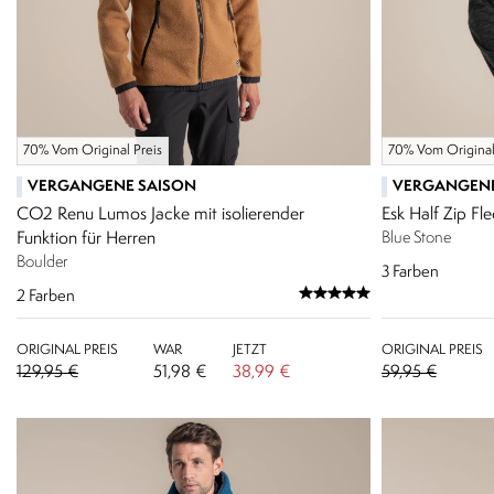
70% Vom Original Preis
70% Vom Original
VERGANGENE SAISON
VERGANGENE
CO2 Renu Lumos Jacke mit isolierender
Esk Half Zip Fl
Funktion für Herren
Blue Stone
Boulder
3
Farben
2
Farben
ORIGINAL PREIS
WAR
JETZT
ORIGINAL PREIS
129,95 €
51,98 €
38,99 €
59,95 €