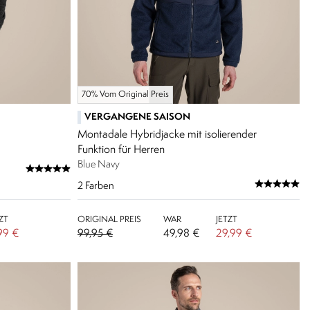
70% Vom Original Preis
VERGANGENE SAISON
Montadale Hybridjacke mit isolierender
Funktion für Herren
Blue Navy
2
Farben
ZT
ORIGINAL PREIS
WAR
JETZT
,99 €
99,95 €
49,98 €
29,99 €