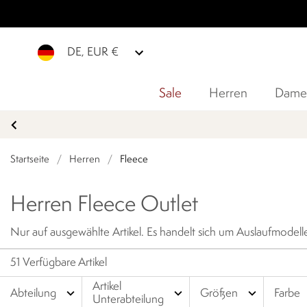
DE, EUR €
Sale
Herren
Dame
Startseite
/
Herren
/
Fleece
Herren Fleece Outlet
51 Verfügbare Artikel
Artikel
expand_more
expand_more
expand_more
Abteilung
Größen
Farbe
Unterabteilung