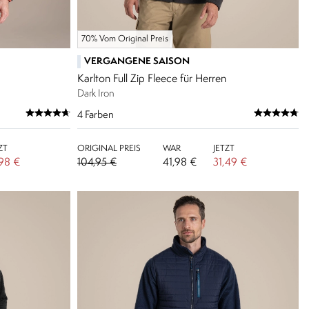
70% Vom Original Preis
VERGANGENE SAISON
Karlton Full Zip Fleece für Herren
Dark Iron
4
Farben
ZT
ORIGINAL PREIS
WAR
JETZT
,98 €
104,95 €
41,98 €
31,49 €