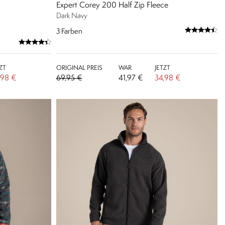
Expert Corey 200 Half Zip Fleece
Dark Navy
3
Farben
ZT
ORIGINAL PREIS
WAR
JETZT
,98 €
69,95 €
41,97 €
34,98 €