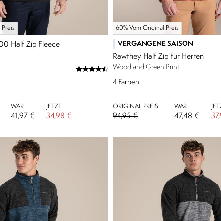
 Preis
60% Vom Original Preis
VERGANGENE SAISON
00 Half Zip Fleece
Rawthey Half Zip für Herren
Woodland Green Print
4
Farben
WAR
JETZT
ORIGINAL PREIS
WAR
JET
41,97 €
34,98 €
94,95 €
47,48 €
37