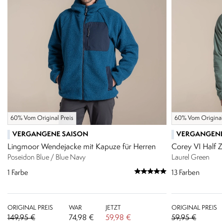
60% Vom Original Preis
60% Vom Original
VERGANGENE SAISON
VERGANGENE
Lingmoor Wendejacke mit Kapuze für Herren
Corey VI Half Z
Poseidon Blue / Blue Navy
Laurel Green
1
Farbe
13
Farben
ORIGINAL PREIS
WAR
JETZT
ORIGINAL PREIS
149,95 €
74,98 €
59,98 €
59,95 €