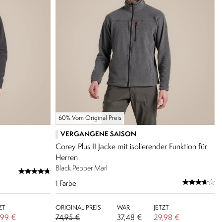
60% Vom Original Preis
VERGANGENE SAISON
Corey Plus II Jacke mit isolierender Funktion für
Herren
Black Pepper Marl
1
Farbe
ZT
ORIGINAL PREIS
WAR
JETZT
,99 €
74,95 €
37,48 €
29,98 €