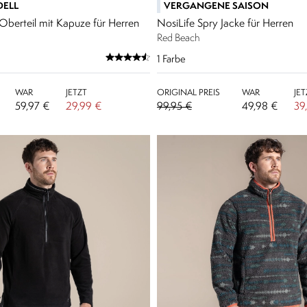
ELL
VERGANGENE SAISON
Oberteil mit Kapuze für Herren
NosiLife Spry Jacke für Herren
Red Beach
1
Farbe
WAR
JETZT
ORIGINAL PREIS
WAR
JET
59,97 €
29,99 €
99,95 €
49,98 €
39