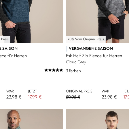
 Preis
70% Vom Original Preis
 SAISON
VERGANGENE SAISON
eece für Herren
Esk Half Zip Fleece für Herren
Cloud Grey
3
Farben
WAR
JETZT
ORIGINAL PREIS
WAR
JET
23,98 €
17,99 €
59,95 €
23,98 €
17