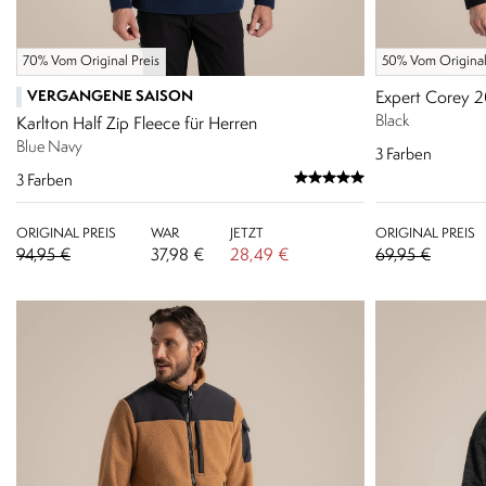
70% Vom Original Preis
50% Vom Original
VERGANGENE SAISON
Expert Corey 2
Black
Karlton Half Zip Fleece für Herren
Blue Navy
3
Farben
3
Farben
ORIGINAL PREIS
WAR
JETZT
ORIGINAL PREIS
94,95 €
37,98 €
28,49 €
69,95 €