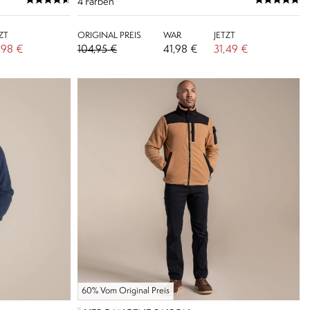
4
Farben
ZT
ORIGINAL PREIS
WAR
JETZT
,98 €
104,95 €
41,98 €
31,49 €
60% Vom Original Preis