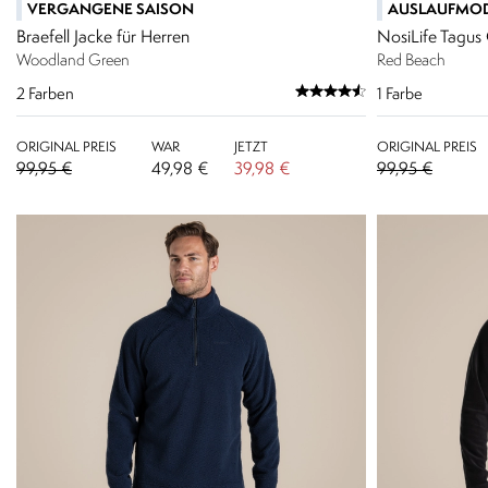
VERGANGENE SAISON
AUSLAUFMOD
Braefell Jacke für Herren
NosiLife Tagus 
Woodland Green
Red Beach
2
Farben
1
Farbe
ORIGINAL PREIS
WAR
JETZT
ORIGINAL PREIS
99,95 €
49,98 €
39,98 €
99,95 €