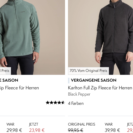
 Preis
70% Vom Original Preis
 SAISON
VERGANGENE SAISON
ip Fleece für Herren
Karlton Full Zip Fleece für Herren
Black Pepper
4
Farben
WAR
JETZT
ORIGINAL PREIS
WAR
JET
29,98 €
23,98 €
99,95 €
39,98 €
29