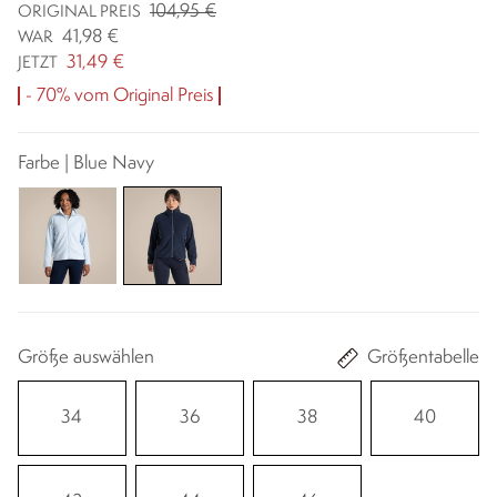
104,95 €
ORIGINAL PREIS
41,98 €
WAR
31,49 €
JETZT
- 70% vom Original Preis
Farbe | Blue Navy
Größe auswählen
Größentabelle
34
36
38
40