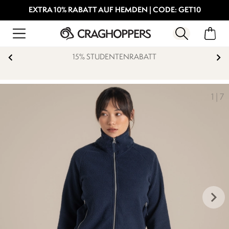
EXTRA 10% RABATT AUF HEMDEN | CODE: GET10
15% STUDENTENRABATT
1
|
7
keyboard_arrow_right