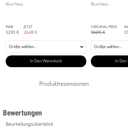
Blue Navy
Blue Navy
WAR
JETZT
ORIGINAL PREIS
W
52,95 €
26,48 €
184,95 €
12
In Den Warenkorb
In Den
Produktrezensionen