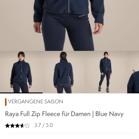
chevron_right
VERGANGENE SAISON
Raya Full Zip Fleece für Damen | Blue Navy
3.7 / 5.0