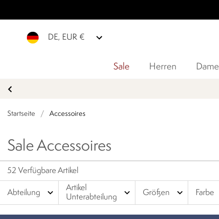
DE, EUR €
Sale
Herren
Dame
Startseite
/
Accessoires
Sale Accessoires
52 Verfügbare Artikel
Artikel
expand_more
expand_more
expand_more
Abteilung
Größen
Farbe
Unterabteilung