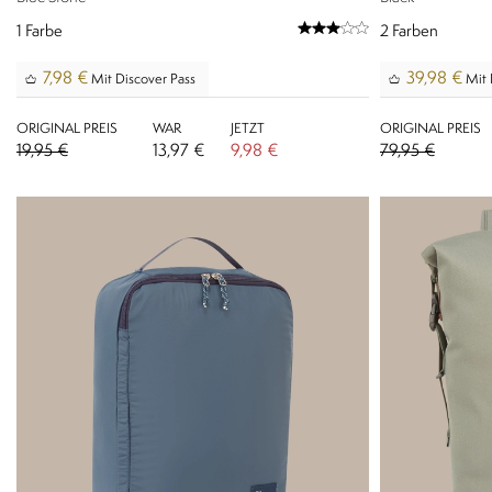
1
Farbe
2
Farben
7,98 €
39,98 €
Mit Discover Pass
Mit 
ORIGINAL PREIS
WAR
JETZT
ORIGINAL PREIS
19,95 €
13,97 €
9,98 €
79,95 €