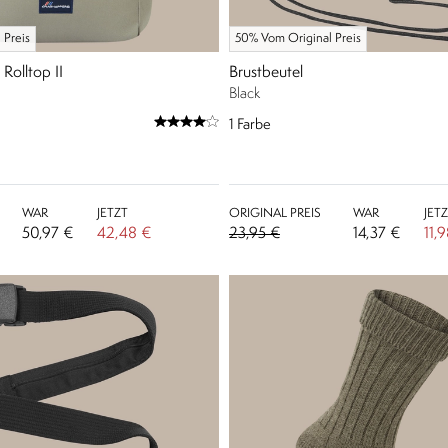
 Preis
50% Vom Original Preis
 Rolltop II
Brustbeutel
Black
1
Farbe
WAR
JETZT
ORIGINAL PREIS
WAR
JET
50,97 €
42,48 €
23,95 €
14,37 €
11,