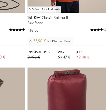
50% Vom Original Preis
16L Kiwi Classic Rolltop II
Blue Stone
4
Farben
33,98 €
Mit Discover Pass
ZT
ORIGINAL PREIS
WAR
JETZT
98 €
84,95 €
59,47 €
42,48 €