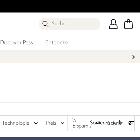
Suche
Discover Pass
Entdecke
%
expand_more
expand_more
expand_more
expand_more
Technologie
Preis
Schnitt
Ersparnis