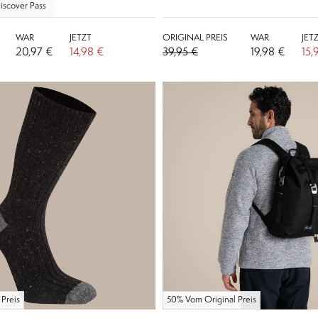
iscover Pass
WAR
JETZT
ORIGINAL PREIS
WAR
JET
20,97 €
14,98 €
39,95 €
19,98 €
15,
Preis
50% Vom Original Preis