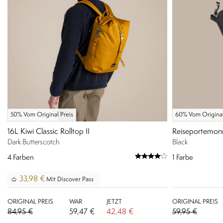
50% Vom Original Preis
60% Vom Original
16L Kiwi Classic Rolltop II
Reiseportemon
Dark Butterscotch
Black
4
Farben
1
Farbe
33,98 €
Mit Discover Pass
ORIGINAL PREIS
WAR
JETZT
ORIGINAL PREIS
84,95 €
59,47 €
42,48 €
59,95 €