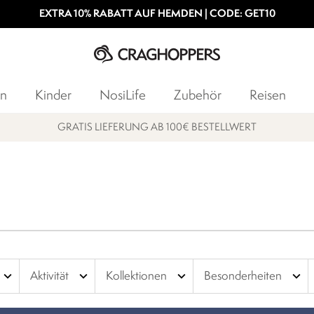
EXTRA 10% RABATT AUF HEMDEN | CODE: GET10
n
Kinder
NosiLife
Zubehör
Reisen
15% STUDENTENRABATT
expand_more
expand_more
expand_more
expand_more
Aktivität
Kollektionen
Besonderheiten