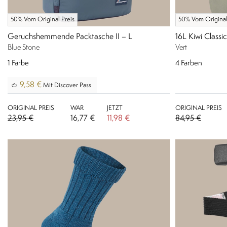
50% Vom Original Preis
50% Vom Original
Geruchshemmende Packtasche II – L
16L Kiwi Classic
Blue Stone
Vert
1
Farbe
4
Farben
9,58 €
Mit Discover Pass
ORIGINAL PREIS
WAR
JETZT
ORIGINAL PREIS
23,95 €
16,77 €
11,98 €
84,95 €