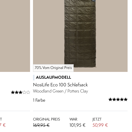
70% Vom Original Preis
AUSLAUFMODELL
NosiLife Eco 100 Schlafsack
Woodland Green / Potters Clay
1
Farbe
ZT
ORIGINAL PREIS
WAR
JETZT
17 €
169,95 €
101,95 €
50,99 €