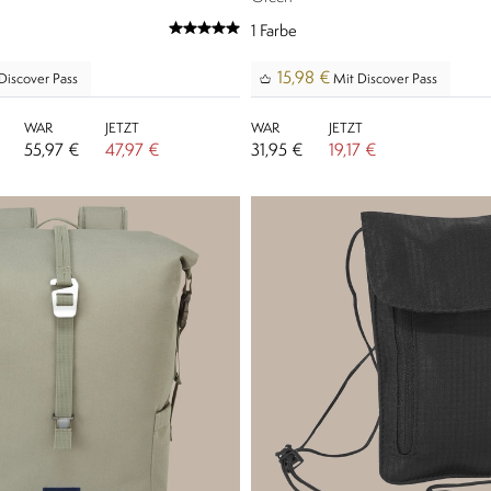
1
Farbe
15,98 €
Discover Pass
Mit Discover Pass
WAR
JETZT
WAR
JETZT
55,97 €
47,97 €
31,95 €
19,17 €