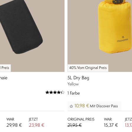
 Preis
40% Vom Original Preis
naie
5L Dry Bag
Yellow
1
Farbe
10,98 €
Mit Discover Pass
WAR
JETZT
ORIGINAL PREIS
WAR
JET
29,98 €
23,98 €
21,95 €
15,37 €
13,