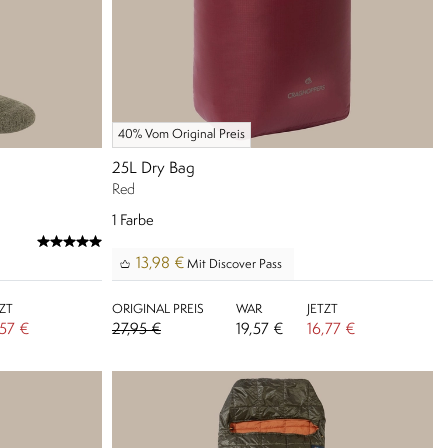
40% Vom Original Preis
25L Dry Bag
Red
1
Farbe
13,98 €
Mit Discover Pass
TZT
ORIGINAL PREIS
WAR
JETZT
,57 €
27,95 €
19,57 €
16,77 €