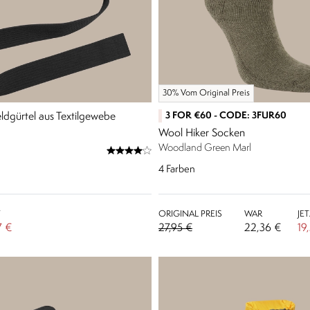
30% Vom Original Preis
3 FOR €60 - CODE: 3FUR60
eldgürtel aus Textilgewebe
Wool Hiker Socken
Woodland Green Marl
4
Farben
T
ORIGINAL PREIS
WAR
JE
7 €
27,95 €
22,36 €
19