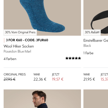
30% Vom Original Preis
30% Rabatt
3 FOR €60 - CODE: 3FUR60
Einstellbarer G
Black
Wool Hiker Socken
Poseidon Blue Marl
1
Farbe
4
Farben
ORIGINAL PREIS
WAR
JETZT
WAR
JETZ
27,95 €
22,36 €
19,57 €
21,95 €
15,3