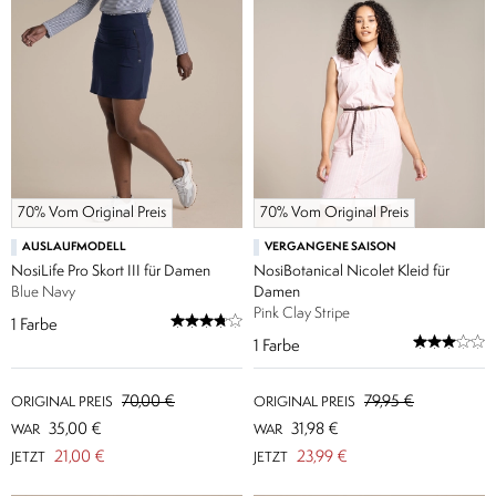
70% Vom Original Preis
70% Vom Original Preis
AUSLAUFMODELL
VERGANGENE SAISON
NosiLife Pro Skort III für Damen
NosiBotanical Nicolet Kleid für
Blue Navy
Damen
Pink Clay Stripe
1
Farbe
1
Farbe
70,00 €
79,95 €
ORIGINAL PREIS
ORIGINAL PREIS
35,00 €
31,98 €
WAR
WAR
21,00 €
23,99 €
JETZT
JETZT