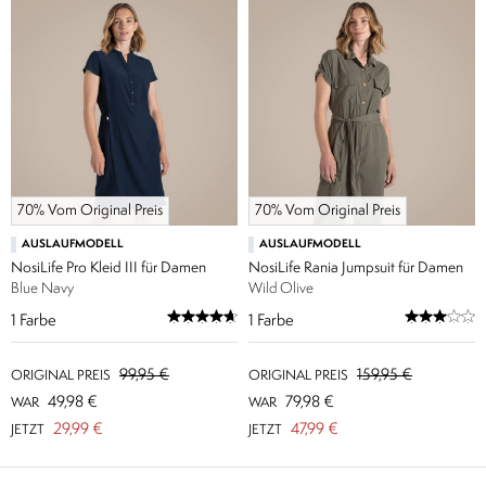
70% Vom Original Preis
70% Vom Original Preis
AUSLAUFMODELL
AUSLAUFMODELL
NosiLife Pro Kleid III für Damen
NosiLife Rania Jumpsuit für Damen
Blue Navy
Wild Olive
1
Farbe
1
Farbe
99,95 €
159,95 €
ORIGINAL PREIS
ORIGINAL PREIS
49,98 €
79,98 €
WAR
WAR
29,99 €
47,99 €
JETZT
JETZT