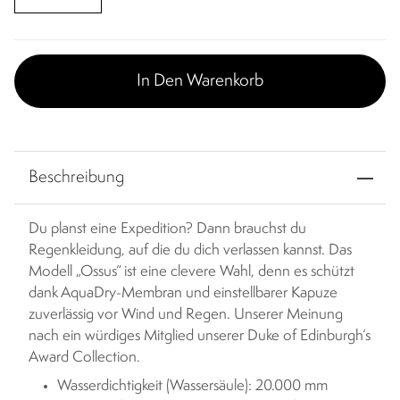
In Den Warenkorb
Beschreibung
Du planst eine Expedition? Dann brauchst du
Regenkleidung, auf die du dich verlassen kannst. Das
Modell „Ossus“ ist eine clevere Wahl, denn es schützt
dank AquaDry-Membran und einstellbarer Kapuze
zuverlässig vor Wind und Regen. Unserer Meinung
nach ein würdiges Mitglied unserer Duke of Edinburgh‘s
Award Collection.
Wasserdichtigkeit (Wassersäule): 20.000 mm