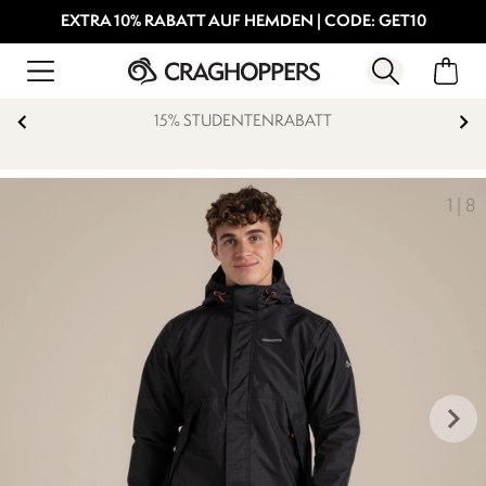
EXTRA 10% RABATT AUF HEMDEN | CODE: GET10
15% STUDENTENRABATT
1
|
8
keyboard_arrow_right