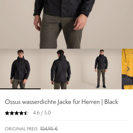
chevron_right
Ossus wasserdichte Jacke für Herren | Black
4.6 / 5.0
104,95 €
ORIGINAL PREIS