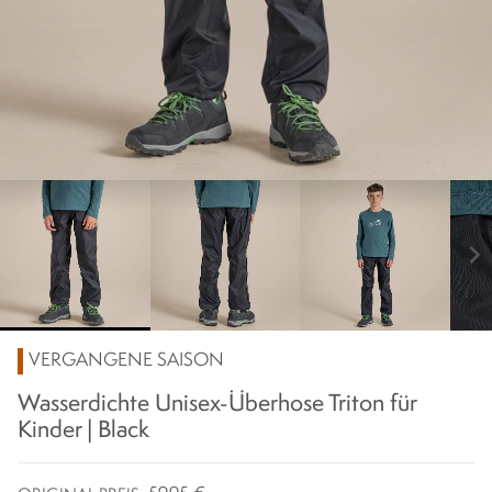
chevron_right
VERGANGENE SAISON
Wasserdichte Unisex-Überhose Triton für
Kinder | Black