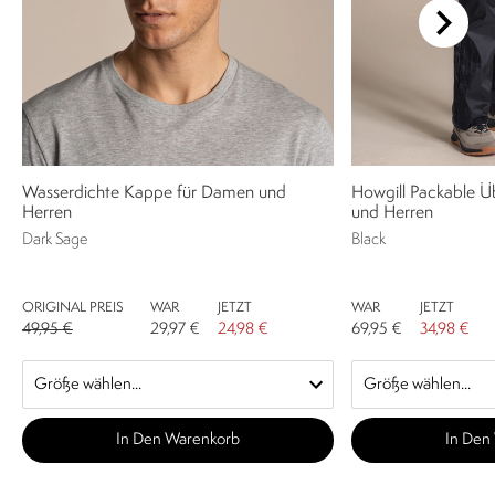
Wasserdichte Kappe für Damen und
Howgill Packable Ü
Herren
und Herren
Dark Sage
Black
ORIGINAL PREIS
WAR
JETZT
WAR
JETZT
49,95 €
29,97 €
24,98 €
69,95 €
34,98 €
In Den Warenkorb
In Den