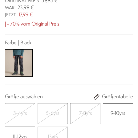
59,95 €
ORIGINAL PREIS
23,98 €
WAR
17,99 €
JETZT
- 70% vom Original Preis
Farbe | Black
Größe auswählen
Größentabelle
3-4yrs
5-6yrs
7-8yrs
9-10yrs
11-12yrs
13yrs