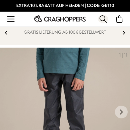
EXTRA 10% RABATT AUF HEMDEN | CODE: GET10
GRATIS LIEFERUNG AB 100€ BESTELLWERT
1
|
11
keyboard_arrow_right