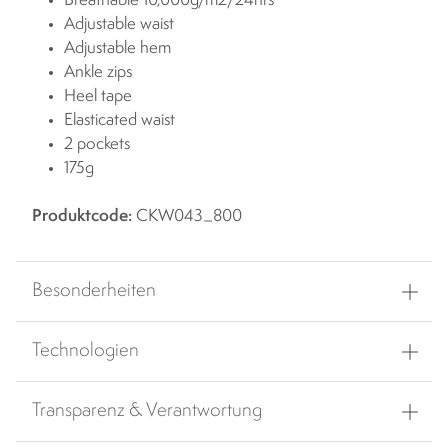
Breathable 10,000g/m2/24hrs
Adjustable waist
Adjustable hem
Ankle zips
Heel tape
Elasticated waist
2 pockets
175g
Produktcode:
CKW043_800
Besonderheiten
Technologien
Transparenz & Verantwortung