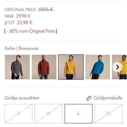
59,95 €
ORIGINAL PREIS
29,98 €
WAR
23,98 €
JETZT
- 60% vom Original Preis
Farbe | Beesewax
Größe auswählen
Größentabelle
S
M
L
XL