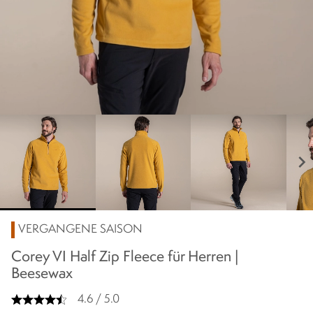
chevron_right
VERGANGENE SAISON
Corey VI Half Zip Fleece für Herren |
Beesewax
4.6 / 5.0