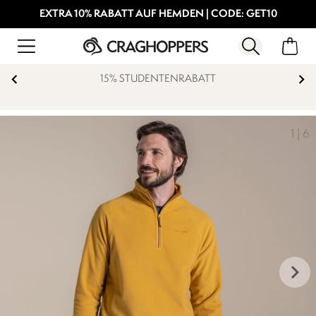
EXTRA 10% RABATT AUF HEMDEN | CODE: GET10
15% STUDENTENRABATT
1
|
6
keyboard_arrow_right