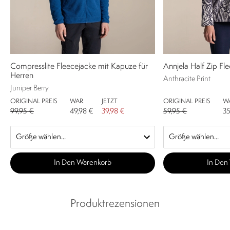
Compresslite Fleecejacke mit Kapuze für
Annjela Half Zip F
Herren
Anthracite Print
Juniper Berry
ORIGINAL PREIS
WAR
JETZT
ORIGINAL PREIS
W
99,95 €
49,98 €
39,98 €
59,95 €
35
In Den Warenkorb
In Den
Produktrezensionen