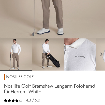
chevron_right
NOSILIFE GOLF
Nosilife Golf Bramshaw Langarm Polohemd
für Herren | White
4.3 / 5.0