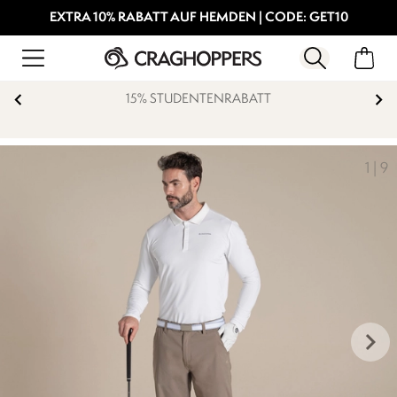
EXTRA 10% RABATT AUF HEMDEN | CODE: GET10
15% STUDENTENRABATT
1
|
9
keyboard_arrow_right