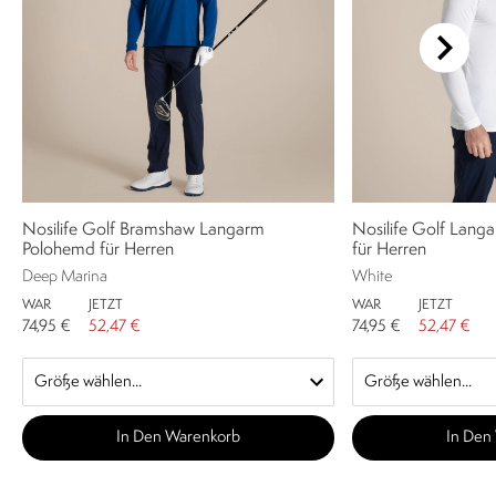
Nosilife Golf Bramshaw Langarm
Nosilife Golf Lang
Polohemd für Herren
für Herren
Deep Marina
White
WAR
JETZT
WAR
JETZT
74,95 €
52,47 €
74,95 €
52,47 €
In Den Warenkorb
In Den