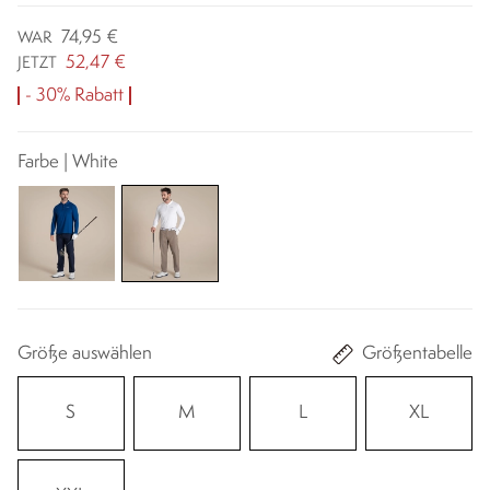
74,95 €
WAR
52,47 €
JETZT
- 30% Rabatt
Farbe | White
Größe auswählen
Größentabelle
S
M
L
XL