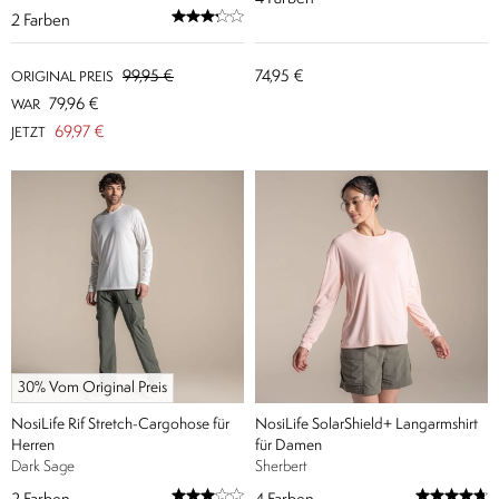
2
Farben
99,95 €
74,95 €
ORIGINAL PREIS
79,96 €
WAR
69,97 €
JETZT
30% Vom Original Preis
NosiLife Rif Stretch-Cargohose für
NosiLife SolarShield+ Langarmshirt
Herren
für Damen
Dark Sage
Sherbert