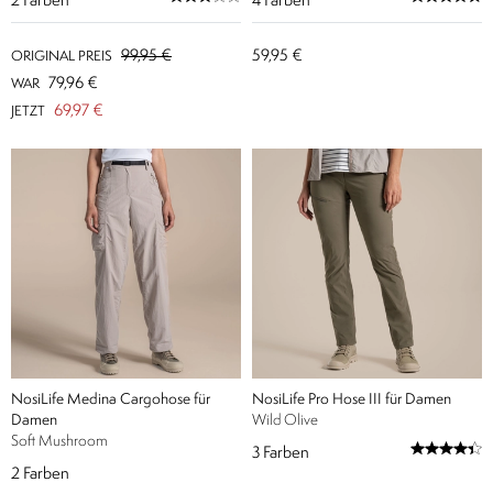
2
Farben
4
Farben
99,95 €
59,95 €
ORIGINAL PREIS
79,96 €
WAR
69,97 €
JETZT
NosiLife Medina Cargohose für
NosiLife Pro Hose III für Damen
Damen
Wild Olive
Soft Mushroom
3
Farben
2
Farben