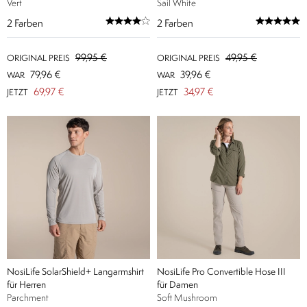
Vert
Sail White
2
Farben
2
Farben
99,95 €
49,95 €
ORIGINAL PREIS
ORIGINAL PREIS
79,96 €
39,96 €
WAR
WAR
69,97 €
34,97 €
JETZT
JETZT
NosiLife SolarShield+ Langarmshirt
NosiLife Pro Convertible Hose III
für Herren
für Damen
Parchment
Soft Mushroom