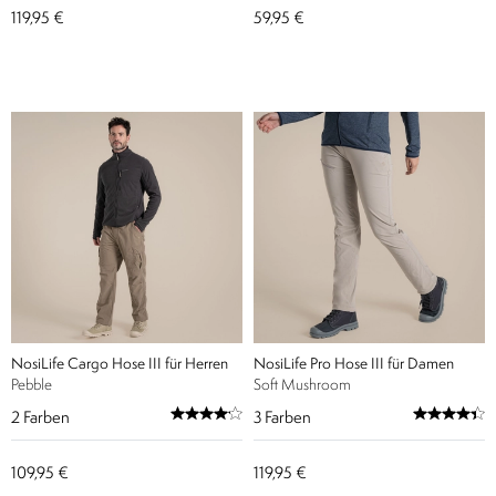
119,95 €
59,95 €
NosiLife Cargo Hose III für Herren
NosiLife Pro Hose III für Damen
Pebble
Soft Mushroom
2
Farben
3
Farben
109,95 €
119,95 €