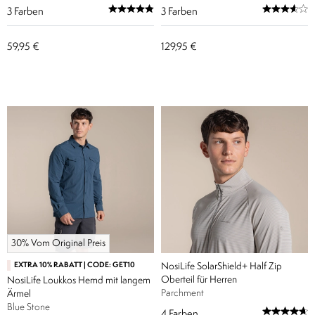
3
Farben
3
Farben
59,95 €
129,95 €
30% Vom Original Preis
EXTRA 10% RABATT | CODE: GET10
NosiLife SolarShield+ Half Zip
Oberteil für Herren
NosiLife Loukkos Hemd mit langem
Parchment
Ärmel
Blue Stone
4
Farben