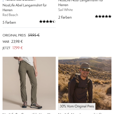
NosiLife Nour Langarmshirt für
Herren
NosiLife Abel Langarmshirt für
Sail White
Herren
Red Beach
2
Farben
5
Farben
59,95 €
ORIGINAL PREIS
23,98 €
WAR
17,99 €
JETZT
30% Vom Original Preis