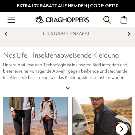
EXTRA 10% RABATT AUF HEMDEN | CODE: GET10
15% STUDENTENRABATT
NosiLife - Insektenabweisende Kleidung
Unsere Anti-Insekten-Technologie ist in unseren Stoff integriert und
bietet eine hervorragende Abwehr gegen beißende und stechende
Insekten - sie hält so lang, wie das Kleidungsstück selbst.
Entworfen
und hergestellt für das Reisen. Unsere Technologie mit
expand_more
Insektenabwehr ist in unser Gewebe integriert und bietet eine
hervorragende Abwehr gegen beißende und stechende Insekten.
Von einem unabhängigen Prüflabor getestet, um eine zuverlässige
Abwehrwirkung des Kleidungsstücks zu gewährleisten, hat es sich
gegen Mücken und andere Insekten bewährt, die lebensbedrohliche
Krankheiten wie Malaria verursachen können.