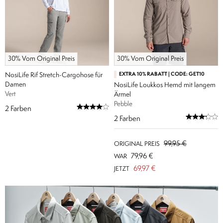
30% Vom Original Preis
30% Vom Original Preis
NosiLife Rif Stretch-Cargohose für
EXTRA 10% RABATT | CODE: GET10
Damen
NosiLife Loukkos Hemd mit langem
Vert
Ärmel
Pebble
2
Farben
2
Farben
99,95 €
ORIGINAL PREIS
79,96 €
WAR
69,97 €
JETZT