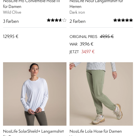
NosiLife Pro Convertible Hose III
NosiLife Nour Langarmshirt für
für Damen
Herren
Wild Olive
Dark iron
3
Farben
2
Farben
129,95 €
49,95 €
ORIGINAL PREIS
39,96 €
WAR
34,97 €
JETZT
NosiLife SolarShield+ Langarmshirt
NosiLife Lola Hose für Damen