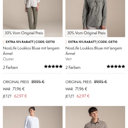
30% Vom Original Preis
30% Vom Original Preis
EXTRA 10% RABATT | CODE: GET10
EXTRA 10% RABATT | CODE: GET10
NosiLife Loukkos Bluse mit langem
NosiLife Loukkos Bluse mit langem
Ärmel
Ärmel
Oyster
Vert
2
Farben
2
Farben
89,95 €
89,95 €
ORIGINAL PREIS
ORIGINAL PREIS
71,96 €
71,96 €
WAR
WAR
62,97 €
62,97 €
JETZT
JETZT