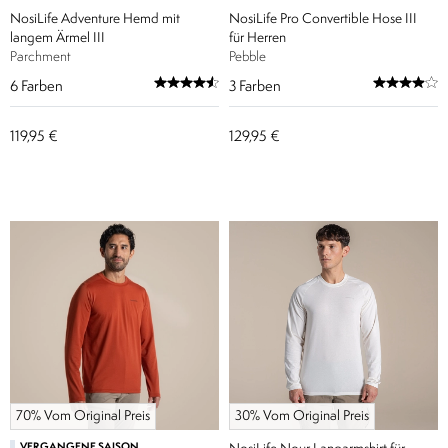
NosiLife Adventure Hemd mit
NosiLife Pro Convertible Hose III
langem Ärmel III
für Herren
Parchment
Pebble
6
Farben
3
Farben
119,95 €
129,95 €
70% Vom Original Preis
30% Vom Original Preis
VERGANGENE SAISON