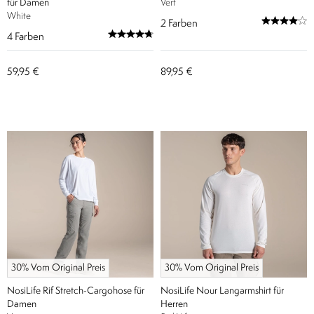
für Damen
Vert
White
2
Farben
4
Farben
59,95 €
89,95 €
30% Vom Original Preis
30% Vom Original Preis
NosiLife Rif Stretch-Cargohose für
NosiLife Nour Langarmshirt für
Damen
Herren