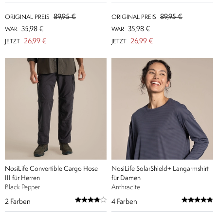
89,95 €
89,95 €
ORIGINAL PREIS
ORIGINAL PREIS
35,98 €
35,98 €
WAR
WAR
26,99 €
26,99 €
JETZT
JETZT
NosiLife Convertible Cargo Hose
NosiLife SolarShield+ Langarmshirt
III für Herren
für Damen
Black Pepper
Anthracite
2
Farben
4
Farben