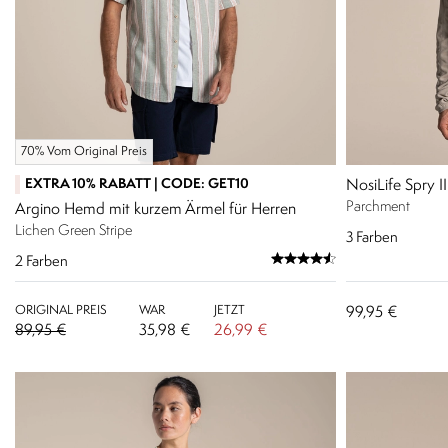
70% Vom Original Preis
EXTRA 10% RABATT | CODE: GET10
NosiLife Spry I
Parchment
Argino Hemd mit kurzem Ärmel für Herren
Lichen Green Stripe
3
Farben
2
Farben
ORIGINAL PREIS
WAR
JETZT
99,95 €
89,95 €
35,98 €
26,99 €