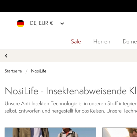
DE, EUR €
Sale
Herren
Dame
Startseite
/
NosiLife
NosiLife - Insektenabweisende K
Unsere Anti-Insekten-Technologie ist in unseren Stoff integri
selbst.
Entworfen und hergestellt für das Reisen. Unsere Tech
stechende Insekten. Von einem unabhängigen Prüflabor getest
bewährt, die lebensbedrohliche Krankheiten wie Malaria veru