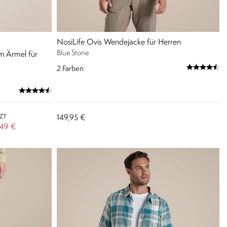
NosiLife Ovis Wendejacke für Herren
Blue Stone
m Ärmel für
2
Farben
TZT
149,95 €
,49 €