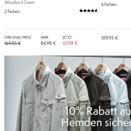
Woodland Green
6
Farben
2
Farben
ORIGINAL PREIS
WAR
JETZT
109,95 €
169,95 €
84,98 €
67,98 €