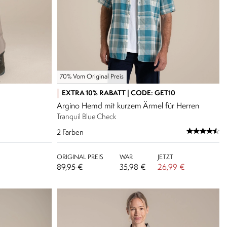
70% Vom Original Preis
EXTRA 10% RABATT | CODE: GET10
Argino Hemd mit kurzem Ärmel für Herren
Tranquil Blue Check
2
Farben
ORIGINAL PREIS
WAR
JETZT
89,95 €
35,98 €
26,99 €