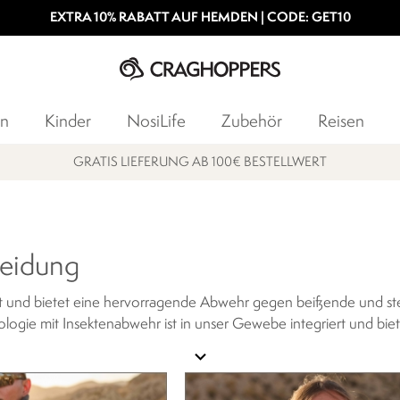
EXTRA 10% RABATT AUF HEMDEN | CODE: GET10
n
Kinder
NosiLife
Zubehör
Reisen
15% STUDENTENRABATT
leidung
ert und bietet eine hervorragende Abwehr gegen beißende und stec
nologie mit Insektenabwehr ist in unser Gewebe integriert und 
et, um eine zuverlässige Abwehrwirkung des Kleidungsstücks zu 
expand_more
rsachen können.