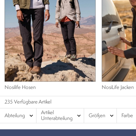
Nosilife Hosen
NosiLife Jacken
235 Verfügbare Artikel
Artikel
expand_more
expand_more
expand_more
Abteilung
Größen
Farbe
Unterabteilung