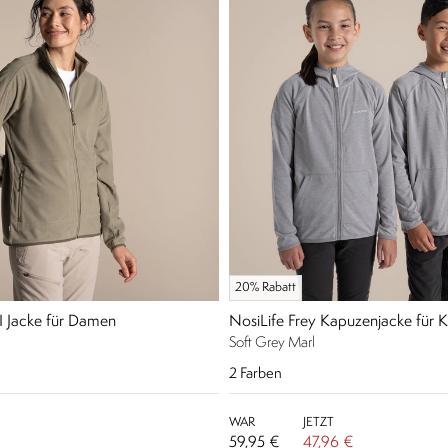
20% Rabatt
II Jacke für Damen
NosiLife Frey Kapuzenjacke für K
Soft Grey Marl
2
Farben
WAR
JETZT
59,95 €
47,96 €