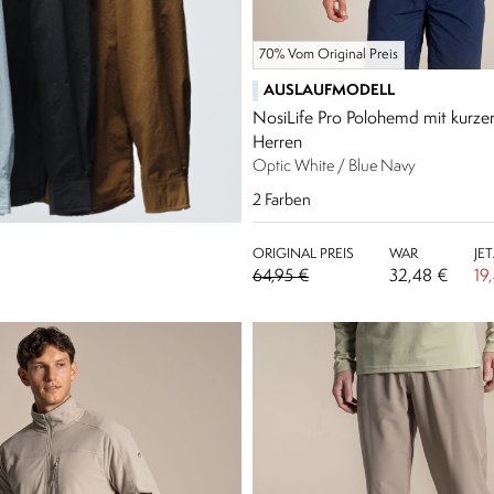
70% Vom Original Preis
AUSLAUFMODELL
NosiLife Pro Polohemd mit kurze
Herren
Optic White / Blue Navy
2
Farben
ORIGINAL PREIS
WAR
JE
64,95 €
32,48 €
19